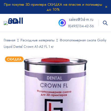
При покупке 3D-принтера СКИДКА на пластик и полимеры
до 10%
sales@3d-m.ru
8(495)134-42-56
Главная
Расходные материалы
Фотополимерная смола Gorky
Liquid Dental Crown A1-A2 FL 1 кг
СКИДКА