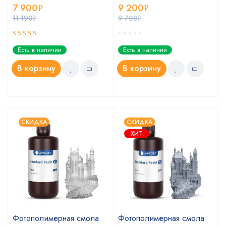
7 900
9 200
Р
Р
11 190
9 700
Р
Р
Оценка
Есть в наличии
Есть в наличии
5.00
из 5
В корзину
В корзину
СКИДКА
СКИДКА
ХИТ
Фотополимерная смола
Фотополимерная смола