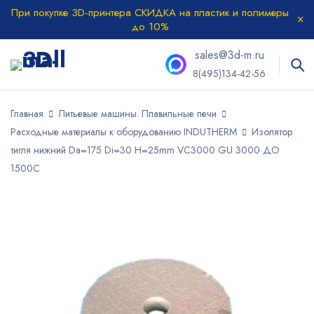
При покупке 3D-принтера СКИДКА на пластик и полимеры
до 10%
sales@3d-m.ru
8(495)134-42-56
Главная
Литьевые машины. Плавильные печи
Расходные материалы к оборудованию INDUTHERM
Изолятор
тигля нижний Da=175 Di=30 H=25mm VC3000 GU 3000 ДО
1500С