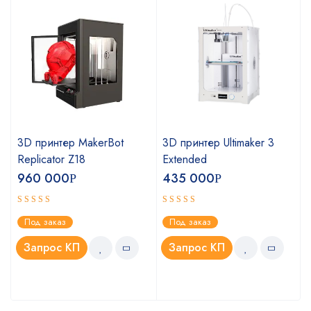
3D принтер MakerBot
3D принтер Ultimaker 3
Replicator Z18
Extended
960 000
435 000
Р
Р
Оценка
Оценка
Под заказ
Под заказ
4.75
5.00
из 5
из 5
Запрос КП
Запрос КП