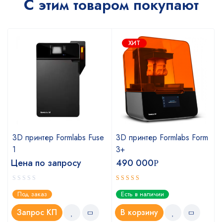
С этим товаром покупают
ХИТ
m
3D принтер Formlabs Fuse
3D принтер Formlabs Form
1
3+
Цена по запросу
490 000
Р
Оценка
Под заказ
Есть в наличии
5.00
из 5
Запрос КП
В корзину