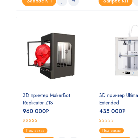
Запрос КП
Запрос КП
P1S
3D принтер MakerBot
3D принтер Ultima
(EU-
Replicator Z18
Extended
960 000
435 000
Р
Р
Оценка
Оценка
Под заказ
Под заказ
4.75
5.00
из 5
из 5