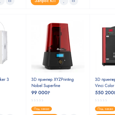
Запрос КП
ker 3
3D принтер XYZPrinting
3D принтер
Nobel Superfine
Vinci Colo
99 000
550 200
Р
Под заказ
Под заказ