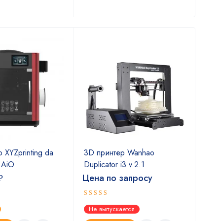
В
 XYZprinting da
3D принтер Wanhao
3D 
r AiO
Duplicator i3 v.2.1
6
Цена по запросу
Цен
Р
Оценка
Оце
Не выпускается
Не 
5.00
5.0
из 5