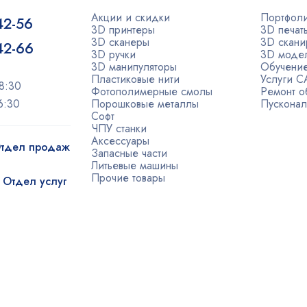
Акции и скидки
Портфол
42-56
3D принтеры
3D печат
3D сканеры
3D скани
-42-66
3D ручки
3D моде
3D манипуляторы
Обучени
Пластиковые нити
Услуги 
8:30
Фотополимерные смолы
Ремонт о
6:30
Порошковые металлы
Пусконал
Софт
ЧПУ станки
Аксессуары
 Отдел продаж
Запасные части
Литьевые машины
Прочие товары
| Отдел услуг