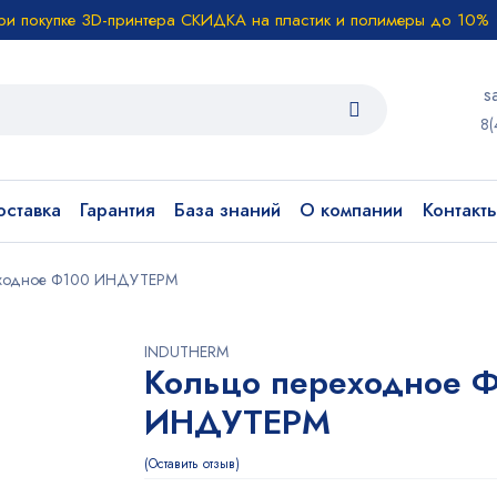
ри покупке 3D-принтера СКИДКА на пластик и полимеры до 10%
s
8(
ставка
Гарантия
База знаний
О компании
Контакт
еходное Ф100 ИНДУТЕРМ
INDUTHERM
Кольцо переходное 
ИНДУТЕРМ
Оставить отзыв