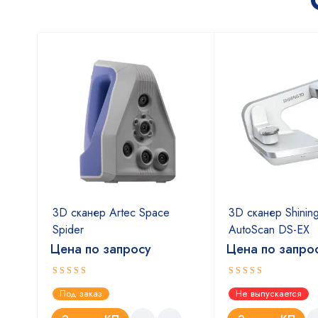
nStar
3D сканер Artec Space
3D сканер Shinin
Spider
AutoScan DS-EX
Цена по запросу
Цена по запро
Оценка
Оценка
Под заказ
Не выпускается
5.00
4.67
из 5
из 5