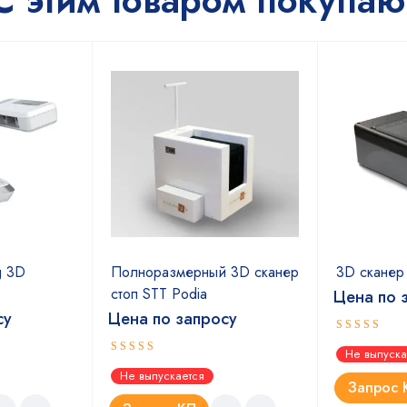
С этим товаром покупаю
g 3D
Полноразмерный 3D сканер
3D сканер 
стоп STT Podia
Цена по 
су
Цена по запросу
Оценка
Не выпуска
4.67
из 5
Оценка
Не выпускается
4.67
из 5
Запрос 