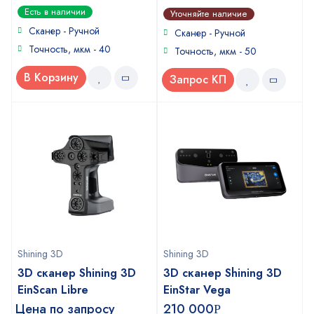
5
out of 5
0
Есть в наличии
Уточняйте наличие
out
Сканер - Ручной
of
Сканер - Ручной
5
Точность, мкм - 40
Точность, мкм - 50
В Корзину
Запрос КП
Shining 3D
Shining 3D
3D сканер Shining 3D
3D сканер Shining 3D
EinScan Libre
EinStar Vega
Цена по запросу
210 000
Р