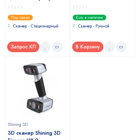
0
0
Под заказ
Есть в наличии
out
out
of
of
Сканер - Стационарный
Сканер - Ручной
5
5
Запрос КП
В Корзину
Shining 3D
3D сканер Shining 3D