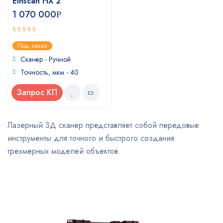
Einscan HX 2
1 070 000
Р
5
out of 5
Под заказ
Сканер - Ручной
Точность, мкм - 40
Запрос КП
Лазерный 3Д сканер представляет собой передовые
инструменты для точного и быстрого создания
трехмерных моделей объектов.