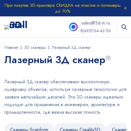
При покупке 3D-принтера СКИДКА на пластик и полимеры
до 10%
sales@3d-m.ru
8(495)134-42-56
Главная
3D сканеры
Лазерный 3Д сканер
Лазерный 3Д сканер
(5)
Лазерный 3Д сканер обеспечивают высокоточную
оцифровку объектов, используя лазерные технологии для
захвата мельчайших деталей. Эти 3D сканеры идеально
подходят для применения в инженерии, архитектуре и
промышленности, где важна высокая точность.
Сканеры Scanform
Сканеры Creality3D
Сканеры 