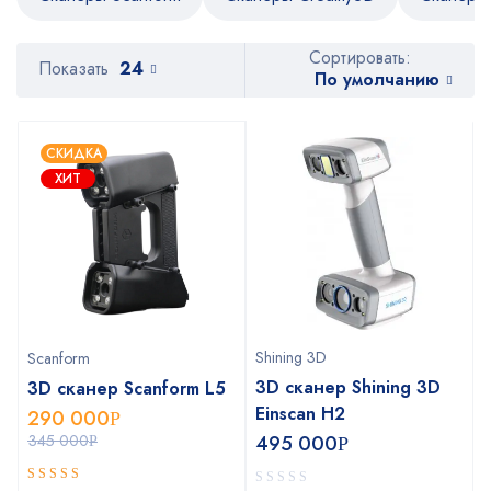
Сортировать:
Показать
24
По умолчанию
СКИДКА
ХИТ
Shining 3D
Scanform
3D сканер Shining 3D
3D сканер Scanform L5
Einscan H2
290 000
Р
345 000
495 000
Р
Р