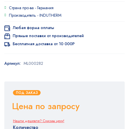
Рейтинг
1
Страна про-ва -
Германия
5.00
из 5
на основе
Производитель -
INDUTHERM
опроса
пользователя
Любая форма оплаты
Прямые поставки от производителей
Бесплатная доставка от 10 000Р
Артикул:
ML000282
ПОД ЗАКАЗ
Цена по запросу
Нашли дешевле? Снизим цену!
Количество