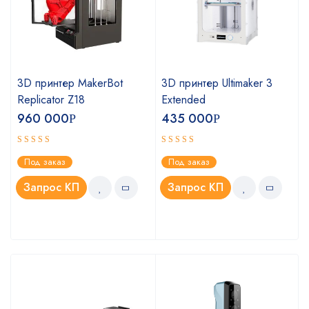
3D принтер MakerBot
3D принтер Ultimaker 3
Replicator Z18
Extended
960 000
435 000
Р
Р
Оценка
Оценка
Под заказ
Под заказ
4.75
5.00
из 5
из 5
Запрос КП
Запрос КП