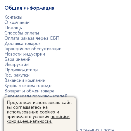
Общая информация
Контакты
О компании
Помощь
Способы оплаты
Оплата заказа через СБП
Доставка товаров
Гарантийное обслуживание
Новости индустрии
База знаний
Инструкции
Производители
Гос. закупки
Вакансии компании
Купить в своем городе
Возврат и обмен товара
Сертификаты производителей
Политика конфиденциальности
Продолжая использовать сайт,
Пользовательское соглашение
вы соглашаетесь на
использование cookies и
принимаете условия
политики
конфиденциальности.
Поставщик 3D-оборудования 3DMall © | 2026