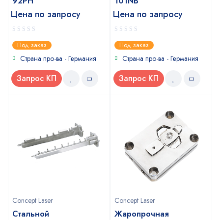
92PH
101NB
Цена по запросу
Цена по запросу
0
0
Под заказ
Под заказ
out
out
of
of
Страна про-ва - Германия
Страна про-ва - Германия
5
5
Запрос КП
Запрос КП
Concept Laser
Concept Laser
Стальной
Жаропрочная