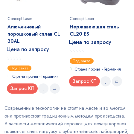
Concept Laser
Concept Laser
Алюминиевый
Нержавеющая сталь
порошковый сплав CL
CL20 ES
30AL
Цена по запросу
Цена по запросу
0
Под заказ
out
0
Под заказ
of
Страна про-ва - Германия
out
5
of
Страна про-ва - Германия
5
Запрос КП
Запрос КП
Современные технологии не стоят на месте и во многом
они противостоят традиционным методам производства.
В частности металлический порошок для печати коронок
позволяет снять нагрузку с зуботехнических лабораторий,