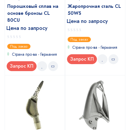
Порошковый сплав на
Жаропрочная сталь CL
основе бронзы CL
50WS
80CU
Цена по запросу
Цена по запросу
0
Под заказ
out
0
Под заказ
of
Страна про-ва - Германия
out
5
of
Страна про-ва - Германия
5
Запрос КП
Запрос КП