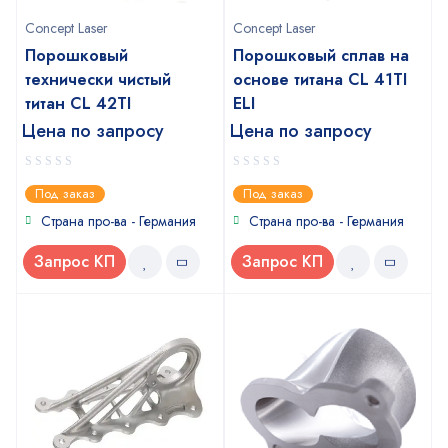
Concept Laser
Concept Laser
Порошковый
Порошковый сплав на
технически чистый
основе титана CL 41TI
титан CL 42TI
ELI
Цена по запросу
Цена по запросу
0
0
Под заказ
Под заказ
out
out
of
of
Страна про-ва - Германия
Страна про-ва - Германия
5
5
Запрос КП
Запрос КП