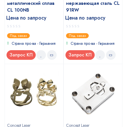
металлический сплав
нержавеющая сталь СL
CL 100NB
91RW
Цена по запросу
Цена по запросу
0
0
Под заказ
Под заказ
out
out
of
of
Страна про-ва - Германия
Страна про-ва - Германия
5
5
Запрос КП
Запрос КП
Concept Laser
Concept Laser