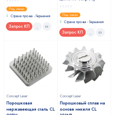
0
Под заказ
out
0
Под заказ
of
Страна про-ва - Германия
out
5
of
Страна про-ва - Германия
5
Запрос КП
Запрос КП
Concept Laser
Concept Laser
Порошковая
Порошковый сплав на
нержавеющая сталь CL
основе никеля CL