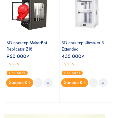
3D принтер MakerBot
3D принтер Ultimaker 3
Replicator Z18
Extended
960 000
435 000
Р
Р
Оценка
Оценка
Под заказ
Под заказ
4.75
5.00
из 5
из 5
Запрос КП
Запрос КП