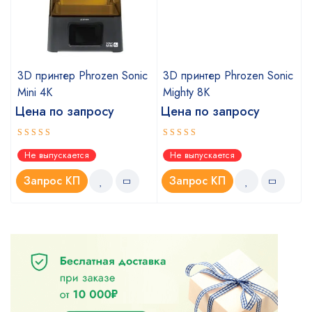
c
3D принтер Phrozen Sonic
3D принтер Phrozen Sonic
Mini 4K
Mighty 8K
Цена по запросу
Цена по запросу
Оценка
Оценка
Не выпускается
Не выпускается
5.00
5.00
из 5
из 5
Запрос КП
Запрос КП