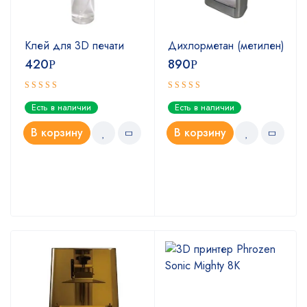
Клей для 3D печати
Дихлорметан (метилен)
420
890
Р
Р
Оценка
Оценка
Есть в наличии
Есть в наличии
5.00
4.67
из 5
из 5
В корзину
В корзину