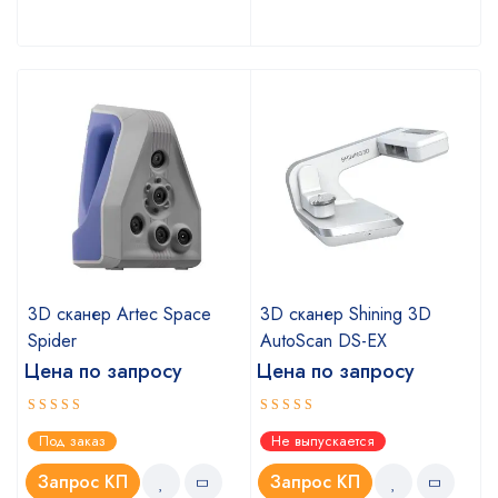
a
3D сканер Artec Space
3D сканер Shining 3D
Spider
AutoScan DS-EX
Цена по запросу
Цена по запросу
Оценка
Оценка
Под заказ
Не выпускается
5.00
4.67
из 5
из 5
Запрос КП
Запрос КП