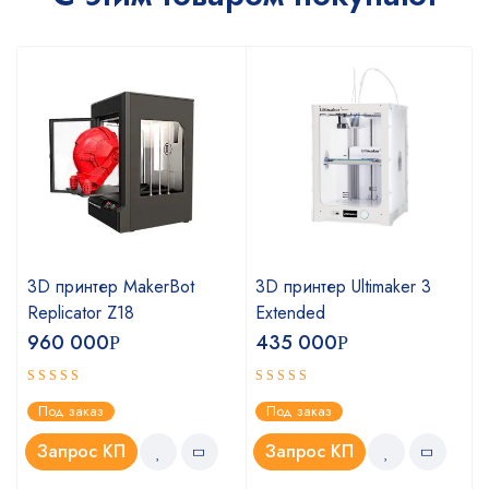
3D принтер MakerBot
3D принтер Ultimaker 3
Replicator Z18
Extended
960 000
435 000
Р
Р
Оценка
Оценка
Под заказ
Под заказ
4.75
5.00
из 5
из 5
Запрос КП
Запрос КП