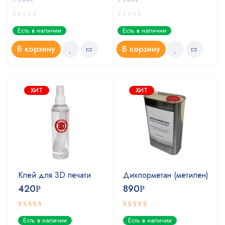
Есть в наличии
Есть в наличии
В корзину
В корзину
ХИТ
ХИТ
Клей для 3D печати
Дихлорметан (метилен)
420
890
Р
Р
Оценка
Оценка
Есть в наличии
Есть в наличии
5.00
4.67
из 5
из 5