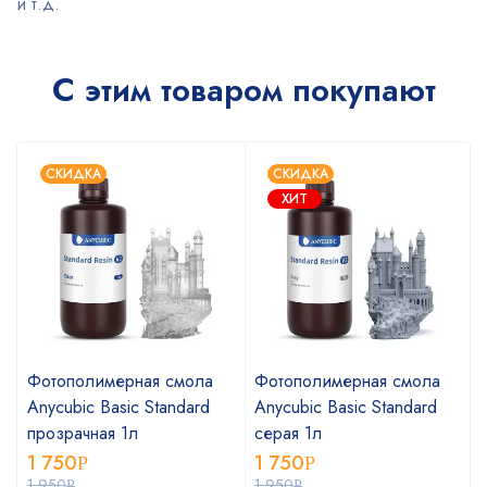
и т.д.
С этим товаром покупают
СКИДКА
СКИДКА
ХИТ
Фотополимерная смола
Фотополимерная смола
Anycubic Basic Standard
Anycubic Basic Standard
прозрачная 1л
серая 1л
1 750
1 750
Р
Р
1 950
1 950
Р
Р