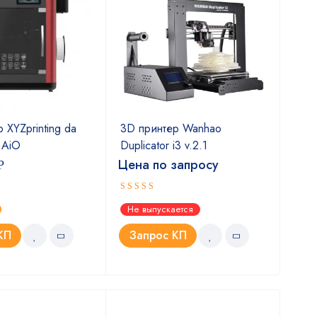
 XYZprinting da
3D принтер Wanhao
3D 
r AiO
Duplicator i3 v.2.1
6
Цена по запросу
Цен
Р
Оценка
Оце
Не выпускается
Не 
5.00
5.0
из 5
КП
Запрос КП
З