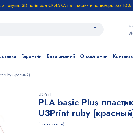
ри покупке 3D-принтера СКИДКА на пластик и полимеры до 10%
s
8(
ставка
Гарантия
База знаний
О компании
Контакт
nt ruby (красный)
U3Print
PLA basic Plus пласти
U3Print ruby (красный
Оставить отзыв