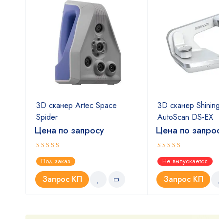
ra
3D сканер Artec Space
3D сканер Shinin
Spider
AutoScan DS-EX
Цена по запросу
Цена по запро
Оценка
Оценка
Под заказ
Не выпускается
5.00
4.67
из 5
из 5
Запрос КП
Запрос КП