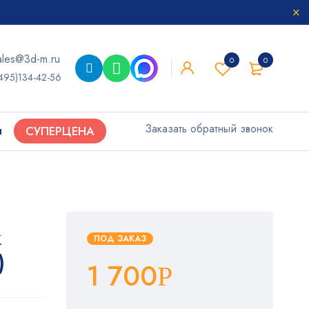
ales@3d-m.ru
0
0
495)134-42-56
Заказать обратный звонок
ы
СУПЕРЦЕНА
к
ПОД ЗАКАЗ
)
1 700
Р