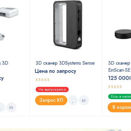
g 3D
3D сканер 3DSystems Sense
3D сканер 
EinScan-SE
Цена по запросу
су
125 000
Оценка
Не выпускается
4.50
из 5
Оценка
Есть в нал
5.00
из 5
Запрос КП
В корзи