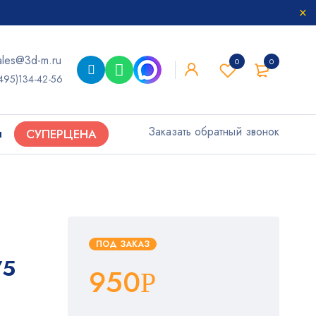
ales@3d-m.ru
0
0
495)134-42-56
Заказать обратный звонок
ы
СУПЕРЦЕНА
ПОД ЗАКАЗ
75
950
Р