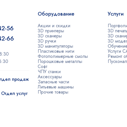
Оборудование
Услуги
Акции и скидки
Портфол
42-56
3D принтеры
3D печат
3D сканеры
3D скани
-42-66
3D ручки
3D моде
3D манипуляторы
Обучени
Пластиковые нити
Услуги 
8:30
Фотополимерные смолы
Ремонт о
6:30
Порошковые металлы
Пусконал
Софт
ЧПУ станки
Аксессуары
 Отдел продаж
Запасные части
Литьевые машины
Прочие товары
| Отдел услуг