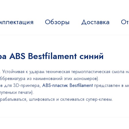
мплектация
Обзоры
Доставка
От
а ABS Bestfilament синий
 Устойчивая к ударам техническая термопластическая смола 
аббревиатура из наименований этих мономеров).
в для 3D-принтера,
ABS-пластик Bestfilament
представлен в м
тупеньки печати).
абатываться, шлифоваться и склеиваться супер-клеем.