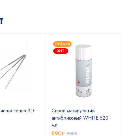
т
СКИДКА
ХИТ
истки сопла 3D-
Спрей матирующий
Спр
антибликовый WHITE 520
сам
мл.
400
890
2 
Р
990
Р