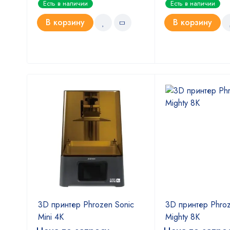
Есть в наличии
Есть в наличии
5.00
4.67
из 5
из 5
В корзину
В корзину
ic
3D принтер Phrozen Sonic
3D принтер Phroz
Mini 4K
Mighty 8K