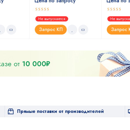
су
Цена по запросу
Цена по 
Оценка
Оценка
Не выпускается
Не выпуска
5.00
5.00
из 5
из 5
Запрос КП
Запрос 
Прямые поставки от производителей