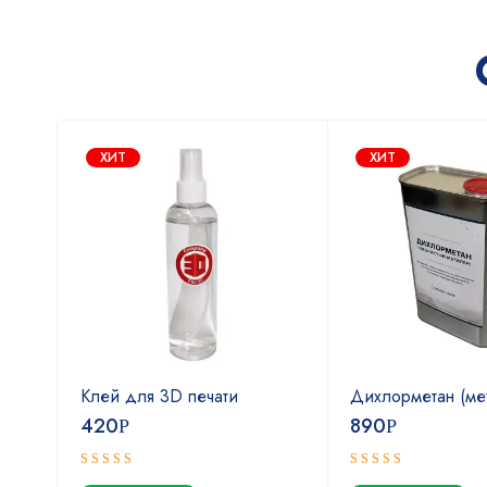
ХИТ
ХИТ
Клей для 3D печати
Дихлорметан (ме
420
890
Р
Р
Оценка
Оценка