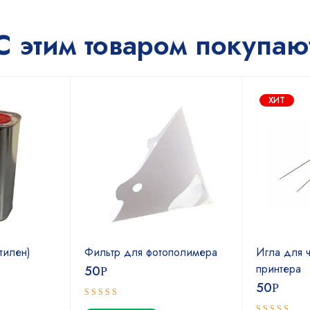
С этим товаром покупаю
ХИТ
тилен)
Фильтр для фотополимера
Игла для ч
принтера
50
Р
50
Р
Оценка