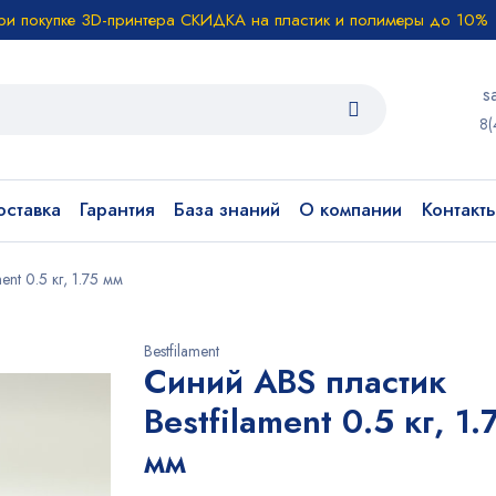
ри покупке 3D-принтера СКИДКА на пластик и полимеры до 10%
s
8(
ставка
Гарантия
База знаний
О компании
Контакт
ent 0.5 кг, 1.75 мм
Bestfilament
Синий ABS пластик
Bestfilament 0.5 кг, 1.
мм