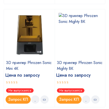
c
3D принтер Phrozen Sonic
3D принтер Phrozen Sonic
Mini 4K
Mighty 8K
Цена по запросу
Цена по запросу
Оценка
Оценка
Не выпускается
Не выпускается
5.00
5.00
из 5
из 5
Запрос КП
Запрос КП