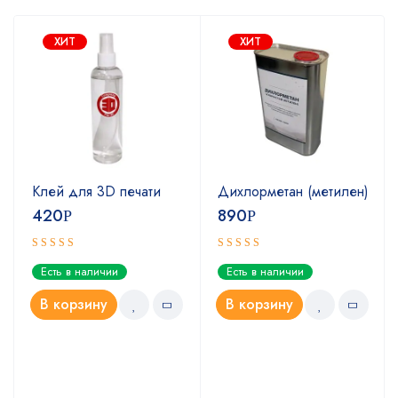
ХИТ
ХИТ
Клей для 3D печати
Дихлорметан (метилен)
420
890
Р
Р
Оценка
Оценка
Есть в наличии
Есть в наличии
5.00
4.67
из 5
из 5
В корзину
В корзину