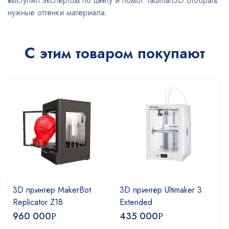
выступил экспертом по цвету и помог Taulman3D отобрать
нужные оттенки материала.
С этим товаром покупают
3D принтер MakerBot
3D принтер Ultimaker 3
Replicator Z18
Extended
960 000
435 000
Р
Р