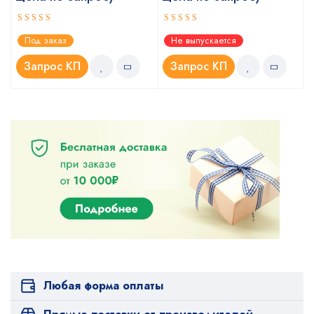
Оценка
Оценка
Под заказ
Не выпускается
5.00
4.67
из 5
из 5
Запрос КП
Запрос КП
Любая форма оплаты