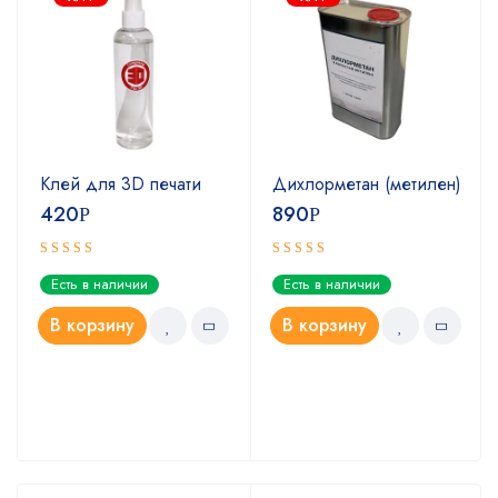
Клей для 3D печати
Дихлорметан (метилен)
420
890
Р
Р
Оценка
Оценка
Есть в наличии
Есть в наличии
5.00
4.67
из 5
из 5
В корзину
В корзину