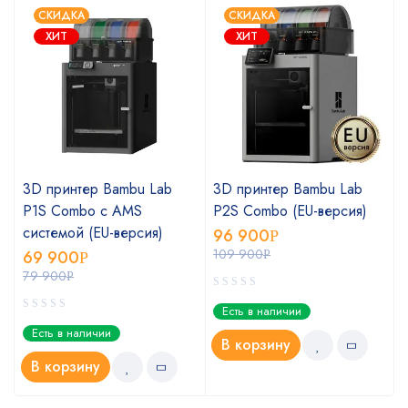
СКИДКА
СКИДКА
ХИТ
ХИТ
3D принтер Bambu Lab
3D принтер Bambu Lab
P1S Combo с AMS
P2S Combo (EU-версия)
системой (EU-версия)
96 900
Р
109 900
69 900
Р
Р
79 900
Р
Есть в наличии
Есть в наличии
В корзину
В корзину