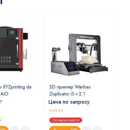
т
СК
Х
 XYZprinting da
3D принтер Wanhao
3D 
r AiO
Duplicator i3 v.2.1
Com
вер
Цена по запросу
Р
69
Оценка
Не выпускается
5.00
из 5
Ест