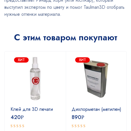
предоставляет Ричард Хорн (или RichRap), который
выступил экспертом по цвету и помог Taulman3D отобрать
нужные оттенки материала.
С этим товаром покупают
ХИТ
ХИТ
Клей для 3D печати
Дихлорметан (метилен)
420
890
Р
Р