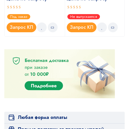
Оценка
Оценка
Под заказ
Не выпускается
5.00
4.67
из 5
из 5
Запрос КП
Запрос КП
Любая форма оплаты