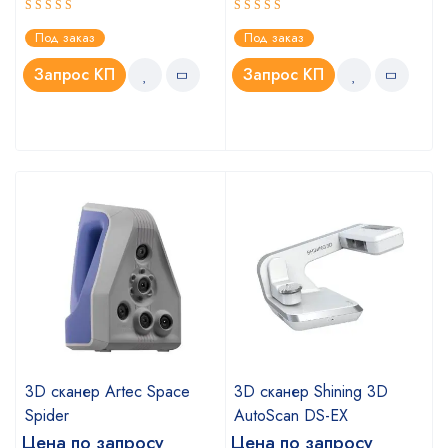
Оценка
Оценка
Под заказ
Под заказ
4.75
5.00
из 5
из 5
Запрос КП
Запрос КП
a
3D сканер Artec Space
3D сканер Shining 3D
Spider
AutoScan DS-EX
Цена по запросу
Цена по запросу