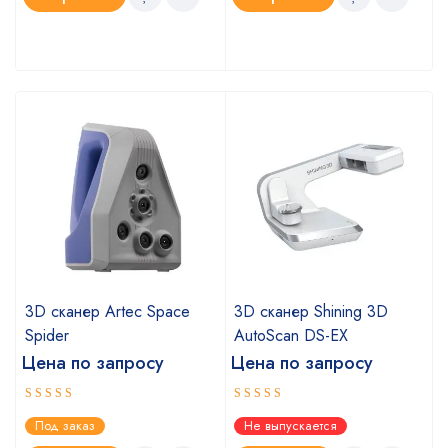
a
3D сканер Artec Space
3D сканер Shining 3D
Spider
AutoScan DS-EX
Цена по запросу
Цена по запросу
Оценка
Оценка
Под заказ
Не выпускается
5.00
4.67
из 5
из 5