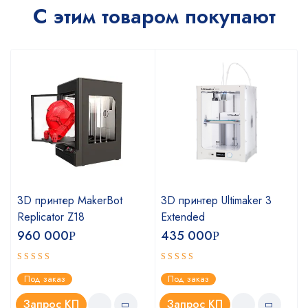
С этим товаром покупают
3D принтер MakerBot
3D принтер Ultimaker 3
Replicator Z18
Extended
960 000
435 000
Р
Р
Оценка
Оценка
Под заказ
Под заказ
4.75
5.00
из 5
из 5
Запрос КП
Запрос КП