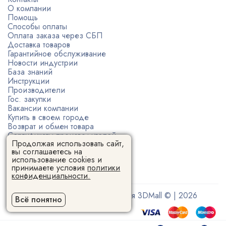
О компании
Помощь
Способы оплаты
Оплата заказа через СБП
Доставка товаров
Гарантийное обслуживание
Новости индустрии
База знаний
Инструкции
Производители
Гос. закупки
Вакансии компании
Купить в своем городе
Возврат и обмен товара
Сертификаты производителей
Продолжая использовать сайт,
Политика конфиденциальности
вы соглашаетесь на
Пользовательское соглашение
использование cookies и
принимаете условия
политики
конфиденциальности.
Поставщик 3D-оборудования 3DMall © | 2026
Всё понятно