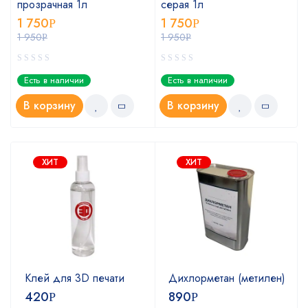
прозрачная 1л
серая 1л
1 750
1 750
Р
Р
1 950
1 950
Р
Р
Есть в наличии
Есть в наличии
В корзину
В корзину
ХИТ
ХИТ
Клей для 3D печати
Дихлорметан (метилен)
420
890
Р
Р