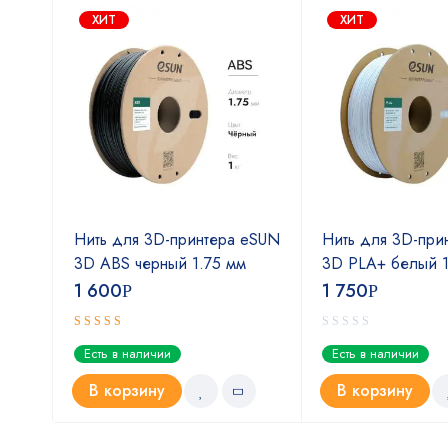
ХИТ
ХИТ
мм
Нить для 3D-принтера eSUN
Нить для 3D-при
3D ABS черный 1.75 мм
3D PLA+ белый 1
1 600
1 750
Р
Р
Оценка
Есть в наличии
Есть в наличии
5.00
из 5
В корзину
В корзину