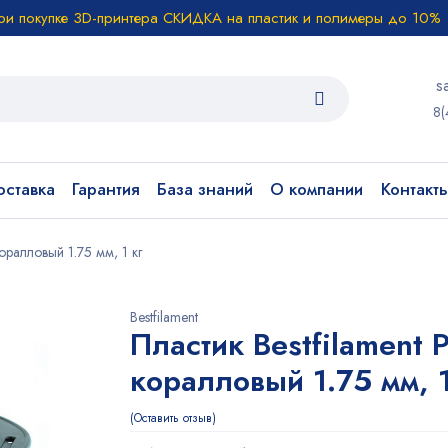
ри покупке 3D-принтера СКИДКА на пластик и полимеры до 10%
s
8(
ставка
Гарантия
База знаний
О компании
Контакт
оралловый 1.75 мм, 1 кг
Bestfilament
Пластик Bestfilament 
коралловый 1.75 мм, 1
Оставить отзыв