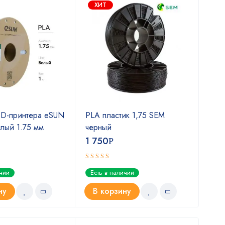
ХИТ
3D-принтера eSUN
PLA пластик 1,75 SEM
PLA
лый 1.75 мм
черный
нат
1 750
1 7
Р
Оценка
ичии
Есть в наличии
Ест
5.00
из 5
ну
В корзину
В