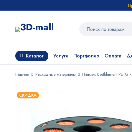
П
Каталог
Услуги
Портфолио
Оплата
До
Главная
Расходные материалы
Пластик Bestfilament PETG к
СКИДКА