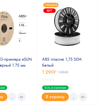
СКИДКА
ХИТ
3D-принтера eSUN
ABS пластик 1,75 SEM
Чер
ерный 1.75 мм
белый
Best
1 290
1 5
Р
1 550
Р
ичии
Есть в наличии
Ест
ну
В корзину
В