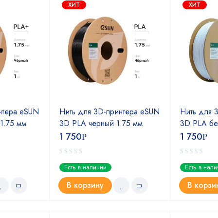
ХИТ
ХИТ
нтера eSUN
Нить для 3D-принтера eSUN
Нить для 
1.75 мм
3D PLA черный 1.75 мм
3D PLA бе
1 750
1 750
Р
Р
Есть в наличии
Есть в нал
В корзину
В корзи