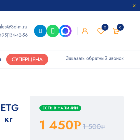
ales@3d-m.ru
0
0
495)134-42-56
Заказать обратный звонок
ы
СУПЕРЦЕНА
PETG
ЕСТЬ В НАЛИЧИИ
 кг
1 450
Р
1 500
Р