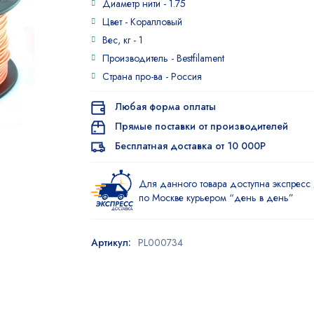
Диаметр нити -
1.75
Цвет -
Коралловый
Вес, кг -
1
Производитель -
Bestfilament
Страна про-ва -
Россия
Любая форма оплаты
Прямые поставки от производителей
Бесплатная доставка от 10 000Р
Для данного товара доступна экспресс 
по Москве курьером “день в день”
Артикул:
PL000734