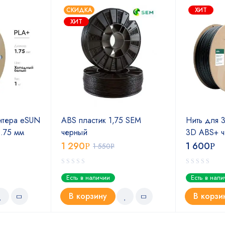
СКИДКА
ХИТ
ХИТ
нтера eSUN
ABS пластик 1,75 SEM
Нить для 
.75 мм
черный
3D ABS+ ч
1 290
1 600
Р
1 550
Р
Р
Есть в наличии
Есть в нал
В корзину
В корзи