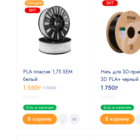
СКИДКА
ХИТ
ХИТ
eSUN
PLA пластик 1,75 SEM
Нить для 3D-при
м
белый
3D PLA+ черный 
1 550
1 750
Р
1 750
Р
Р
Есть в наличии
Есть в наличии
В корзину
В корзину