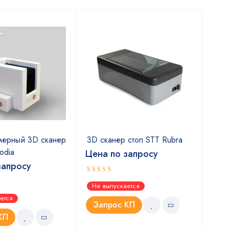
ерный 3D сканер
3D сканер стоп STT Rubra
3D 
odia
Цена по запросу
Цен
запросу
Оценка
Оце
Не выпускается
Не 
4.67
4.5
из 5
ется
Запрос КП
З
КП