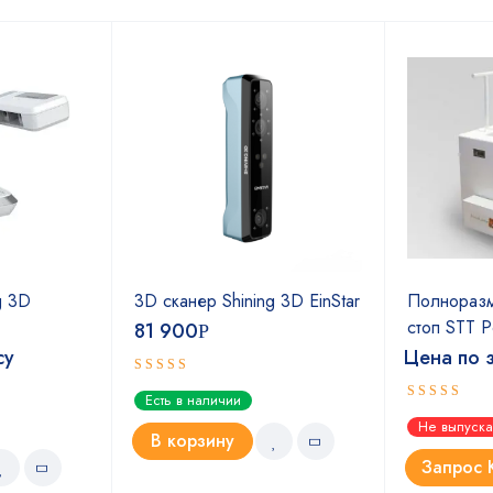
g 3D
3D сканер Shining 3D EinStar
Полноразм
стоп STT P
81 900
Р
су
Цена по 
Оценка
Есть в наличии
5.00
из 5
Оценка
Не выпуска
4.67
из 5
В корзину
Запрос 