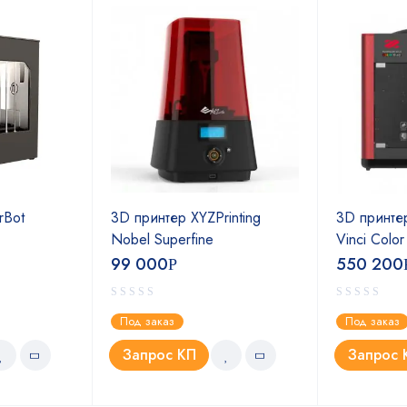
rBot
3D принтер XYZPrinting
3D принтер
Nobel Superfine
Vinci Colo
99 000
550 200
Р
Под заказ
Под заказ
Запрос КП
Запрос 