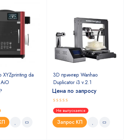
 XYZprinting da
3D принтер Wanhao
3D 
r AiO
Duplicator i3 v.2.1
6
Цена по запросу
Цен
Р
Оценка
Оце
Не выпускается
Не 
5.00
5.0
из 5
КП
Запрос КП
З