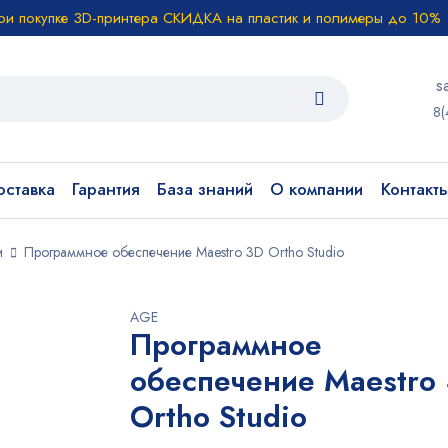
ри покупке 3D-принтера СКИДКА на пластик и полимеры до 10%
s
8(
ставка
Гарантия
База знаний
О компании
Контакт
и
Программное обеспечение Maestro 3D Ortho Studio
AGE
Программное
обеспечение Maestro
Ortho Studio