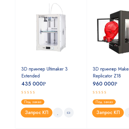
P1S
3D принтер Ultimaker 3
3D принтер Make
(EU-
Extended
Replicator Z18
435 000
960 000
Р
Р
Оценка
Оценка
Под заказ
Под заказ
5.00
4.75
из 5
из 5
Запрос КП
Запрос КП