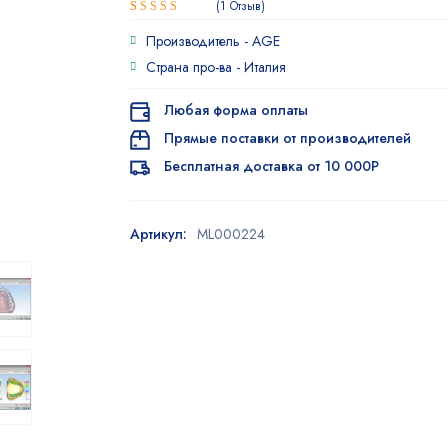
1
Отзыв
Рейтинг
1
Производитель -
AGE
5.00
из 5
на основе
Страна про-ва -
Италия
опроса
пользователя
Любая форма оплаты
Прямые поставки от производителей
Бесплатная доставка от 10 000Р
Артикул:
ML000224