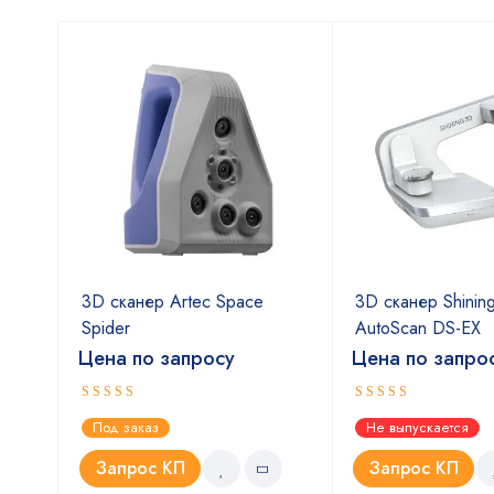
3D сканер Artec Space
3D сканер Shinin
Spider
AutoScan DS-EX
Цена по запросу
Цена по запро
Оценка
Оценка
Под заказ
Не выпускается
5.00
4.67
из 5
из 5
Запрос КП
Запрос КП