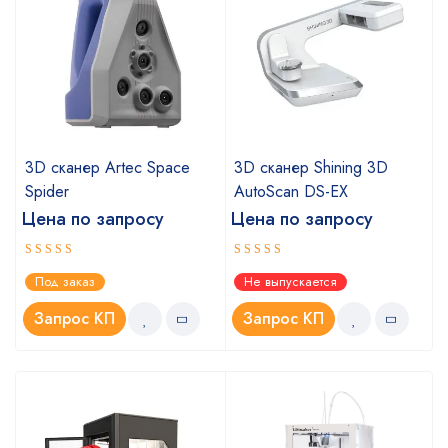
a
3D сканер Artec Space
3D сканер Shining 3D
Spider
AutoScan DS-EX
Цена по запросу
Цена по запросу
Оценка
Оценка
Под заказ
Не выпускается
5.00
4.67
из 5
из 5
Запрос КП
Запрос КП