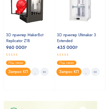
3D принтер MakerBot
3D принтер Ultimaker 3
Replicator Z18
Extended
960 000
435 000
Р
Р
Оценка
Оценка
Под заказ
Под заказ
4.75
5.00
из 5
из 5
Запрос КП
Запрос КП