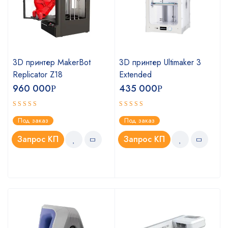
3D принтер MakerBot
3D принтер Ultimaker 3
Replicator Z18
Extended
960 000
435 000
Р
Р
Оценка
Оценка
Под заказ
Под заказ
4.75
5.00
из 5
из 5
Запрос КП
Запрос КП