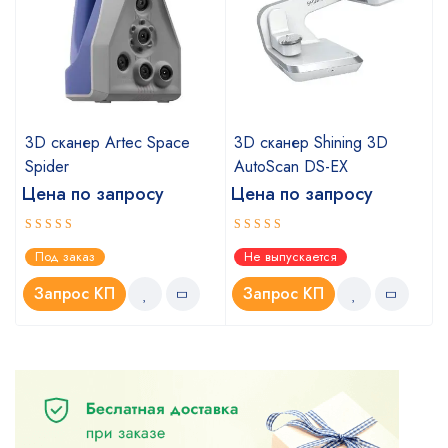
a
3D сканер Artec Space
3D сканер Shining 3D
Spider
AutoScan DS-EX
Цена по запросу
Цена по запросу
Оценка
Оценка
Под заказ
Не выпускается
5.00
4.67
из 5
из 5
Запрос КП
Запрос КП