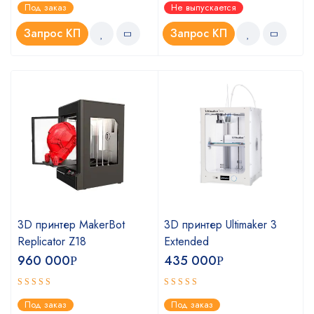
Оценка
Оценка
Под заказ
Не выпускается
5.00
4.67
из 5
из 5
Запрос КП
Запрос КП
3D принтер MakerBot
3D принтер Ultimaker 3
Replicator Z18
Extended
960 000
435 000
Р
Р
Оценка
Оценка
Под заказ
Под заказ
4.75
5.00
из 5
из 5