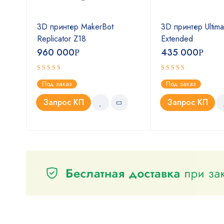
P1S
3D принтер MakerBot
3D принтер Ultima
(EU-
Replicator Z18
Extended
960 000
435 000
Р
Р
Оценка
Оценка
Под заказ
Под заказ
4.75
5.00
из 5
из 5
Запрос КП
Запрос КП