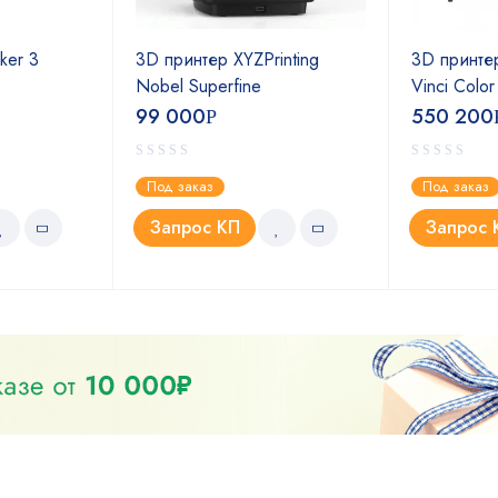
ker 3
3D принтер XYZPrinting
3D принтер
Nobel Superfine
Vinci Colo
99 000
550 200
Р
Под заказ
Под заказ
Запрос КП
Запрос 