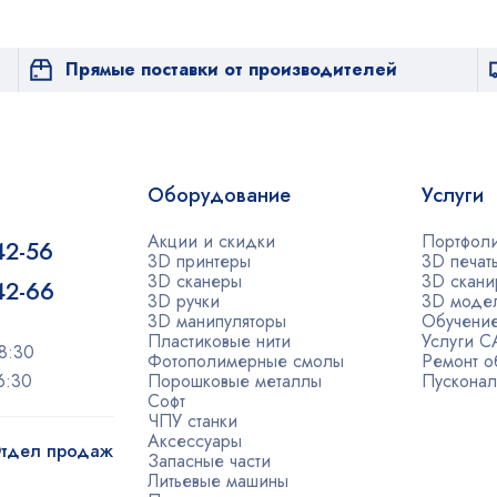
Прямые поставки от производителей
Оборудование
Услуги
Акции и скидки
Портфол
42-56
3D принтеры
3D печат
3D сканеры
3D скани
-42-66
3D ручки
3D моде
3D манипуляторы
Обучени
Пластиковые нити
Услуги 
8:30
Фотополимерные смолы
Ремонт о
6:30
Порошковые металлы
Пусконал
Софт
ЧПУ станки
Аксессуары
 Отдел продаж
Запасные части
Литьевые машины