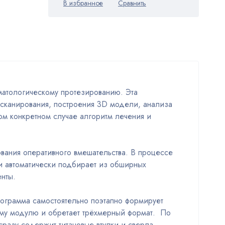
матологическому протезированию. Эта
 сканирования, построения 3D модели, анализа
ом конкретном случае алгоритм лечения и
ания оперативного вмешательства. В процессе
 автоматически подбирает из обширных
нты.
ограмма самостоятельно поэтапно формирует
ему модулю и обретает трёхмерный формат. По
разу содержит титановые втулки и сверла,