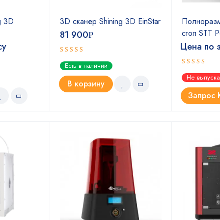
g 3D
3D сканер Shining 3D EinStar
Полноразм
стоп STT P
81 900
Р
су
Цена по 
Оценка
Есть в наличии
5.00
из 5
Оценка
Не выпуска
4.67
из 5
В корзину
Запрос 