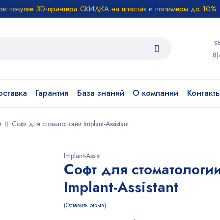
ри покупке 3D-принтера СКИДКА на пластик и полимеры до 10%
s
8(
ставка
Гарантия
База знаний
О компании
Контакт
и
Софт для стоматологии Implant-Assistant
Implant-Assist
Софт для стоматологи
Implant-Assistant
Оставить отзыв