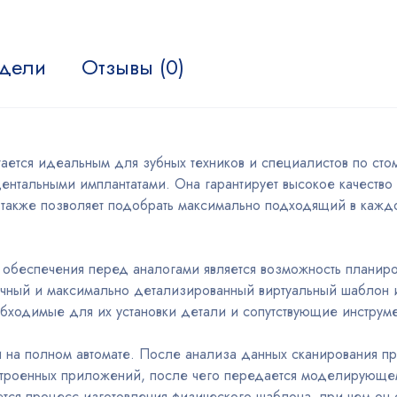
дели
Отзывы (0)
ается идеальным для зубных техников и специалистов по сто
ентальными имплантатами. Она гарантирует высокое качество
а также позволяет подобрать максимально подходящий в кажд
беспечения перед аналогами является возможность планиров
чный и максимально детализированный виртуальный шаблон и
обходимые для их установки детали и сопутствующие инструме
 на полном автомате. После анализа данных сканирования пр
встроенных приложений, после чего передается моделирующ
ся процесс изготовления физического шаблона, при чем он с