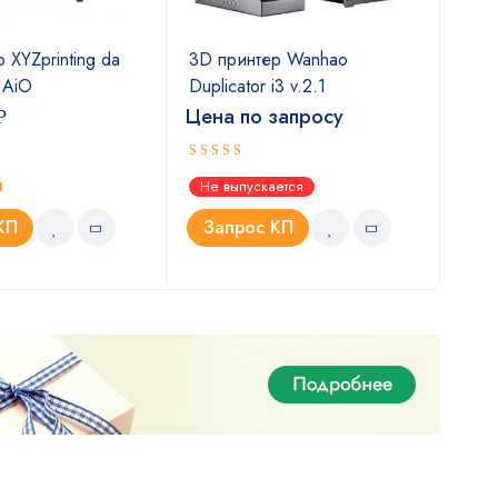
 XYZprinting da
3D принтер Wanhao
3D 
r AiO
Duplicator i3 v.2.1
6
Цена по запросу
Цен
Р
Оценка
Оце
Не выпускается
Не 
5.00
5.0
из 5
КП
Запрос КП
З