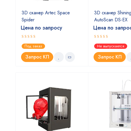
3D сканер Artec Space
3D сканер Shinin
Spider
AutoScan DS-EX
Цена по запросу
Цена по запро
Оценка
Оценка
Под заказ
Не выпускается
5.00
4.67
из 5
из 5
Запрос КП
Запрос КП