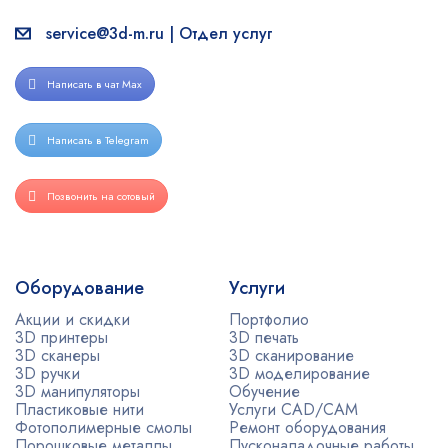
service@3d-m.ru | Отдел услуг
Написать в чат Max
Написать в Telegram
Позвонить на сотовый
Оборудование
Услуги
Акции и скидки
Портфолио
3D принтеры
3D печать
3D сканеры
3D сканирование
3D ручки
3D моделирование
3D манипуляторы
Обучение
Пластиковые нити
Услуги CAD/CAM
Фотополимерные смолы
Ремонт оборудования
Порошковые металлы
Пусконаладочные работы