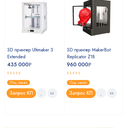
3D принтер Ultimaker 3
3D принтер MakerBot
Extended
Replicator Z18
435 000
960 000
Р
Р
Оценка
Оценка
Под заказ
Под заказ
5.00
4.75
из 5
из 5
Запрос КП
Запрос КП