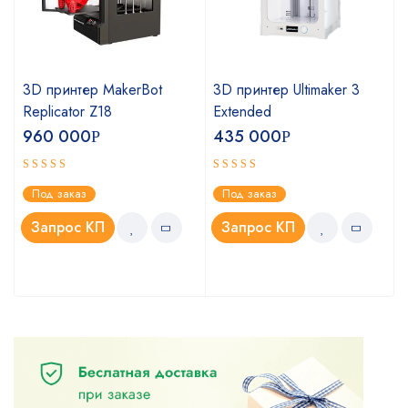
3D принтер MakerBot
3D принтер Ultimaker 3
Replicator Z18
Extended
960 000
435 000
Р
Р
Оценка
Оценка
Под заказ
Под заказ
4.75
5.00
из 5
из 5
Запрос КП
Запрос КП