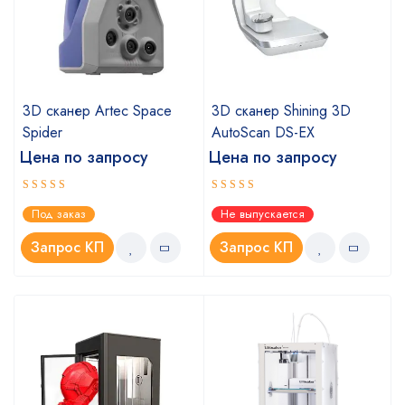
a
3D сканер Artec Space
3D сканер Shining 3D
Spider
AutoScan DS-EX
Цена по запросу
Цена по запросу
Оценка
Оценка
Под заказ
Не выпускается
5.00
4.67
из 5
из 5
Запрос КП
Запрос КП