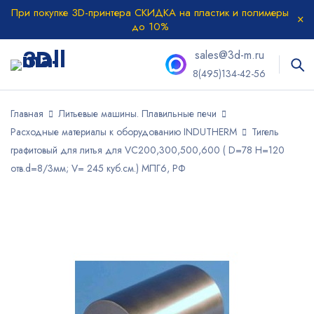
При покупке 3D-принтера СКИДКА на пластик и полимеры
до 10%
sales@3d-m.ru
8(495)134-42-56
Главная
Литьевые машины. Плавильные печи
Расходные материалы к оборудованию INDUTHERM
Тигель
графитовый для литья для VC200,300,500,600 ( D=78 H=120
отв.d=8/3мм; V= 245 куб.см.) МПГ6, РФ