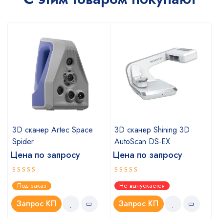
a
3D сканер Artec Space
3D сканер Shining 3D
Spider
AutoScan DS-EX
Цена по запросу
Цена по запросу
Оценка
Оценка
Под заказ
Не выпускается
5.00
4.67
из 5
из 5
Запрос КП
Запрос КП