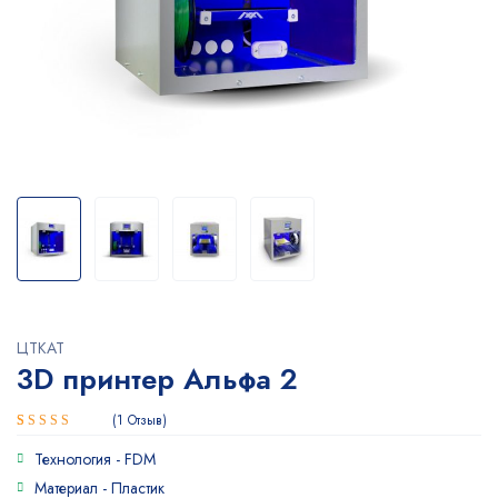
ЦТКАТ
3D принтер Альфа 2
1
Отзыв
Рейтинг
1
Технология -
FDM
4.00
из
5 на
Материал -
Пластик