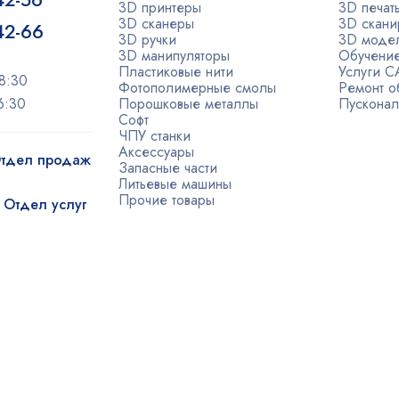
42-56
3D принтеры
3D печат
3D сканеры
3D скани
-42-66
3D ручки
3D моде
3D манипуляторы
Обучени
Пластиковые нити
Услуги 
8:30
Фотополимерные смолы
Ремонт о
6:30
Порошковые металлы
Пусконал
Софт
ЧПУ станки
Аксессуары
 Отдел продаж
Запасные части
Литьевые машины
Прочие товары
| Отдел услуг