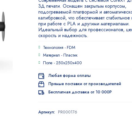
Современная модель с системой CoreXY дл
4.00
из
3Д печати. Оснащен закрытым корпусом,
5 на
подогреваемой платформой и автоматическ
основе
калибровкой, что обеспечивает стабильное 
опроса
пользователя
при работе с PLA и другими материалами.
Идеальный выбор для профессионалов, ц
скорость и надежность.
Технология -
FDM
Материал -
Пластик
Поле -
250x250x400
Любая форма оплаты
Прямые поставки от производителей
Бесплатная доставка от 10 000Р
Артикул:
PR000176