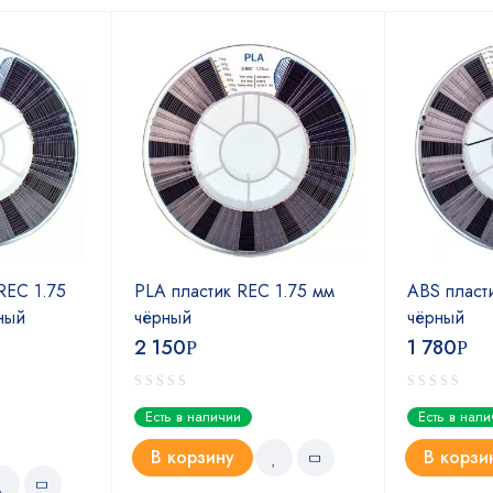
REC 1.75
PLA пластик REC 1.75 мм
ABS пласт
ный
чёрный
чёрный
2 150
1 780
Р
Р
Есть в наличии
Есть в нал
В корзину
В корзи