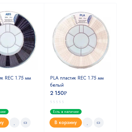
Х
ик REC 1.75 мм
PLA пластик REC 1.75 мм
Form
белый
4 
2 150
Р
Ест
ичии
Есть в наличии
В
ну
В корзину