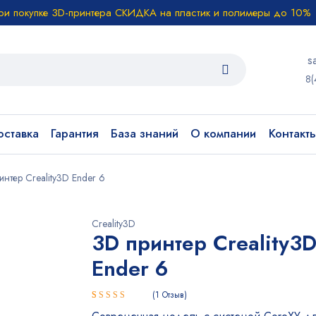
ри покупке 3D-принтера СКИДКА на пластик и полимеры до 10%
s
8(
ставка
Гарантия
База знаний
О компании
Контакт
интер Creality3D Ender 6
Creality3D
3D принтер Creality3
Ender 6
1
Отзыв
Рейтинг
1