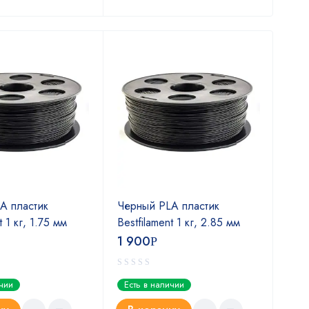
A пластик
Черный PLA пластик
Пла
t 1 кг, 1.75 мм
Bestfilament 1 кг, 2.85 мм
свет
1 900
1 5
Р
ичии
Есть в наличии
Ест