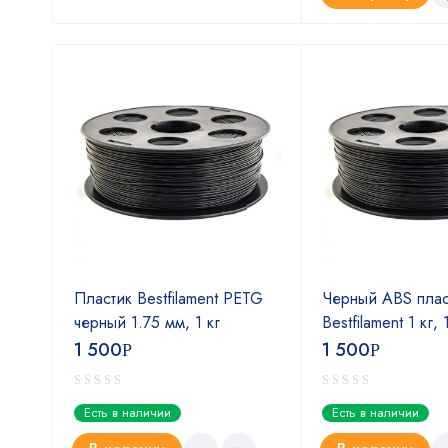
Пластик Bestfilament PETG
Черный ABS плас
м
черный 1.75 мм, 1 кг
Bestfilament 1 кг,
1 500
1 500
Р
Р
Есть в наличии
Есть в наличии