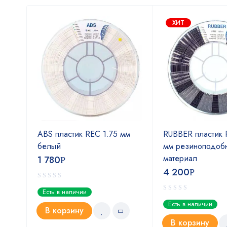
ХИТ
мм
ABS пластик REC 1.75 мм
RUBBER пластик 
белый
мм резиноподоб
материал
1 780
Р
4 200
Р
Есть в наличии
Есть в наличии
В корзину
В корзину