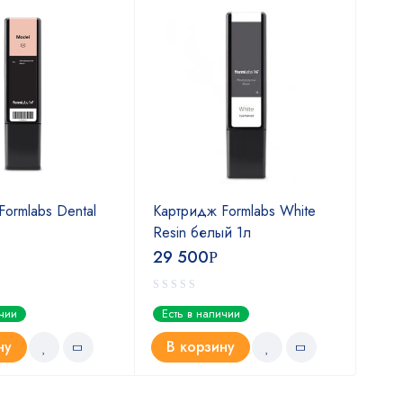
ormlabs Dental
Картридж Formlabs White
Кар
Resin белый 1л
Wax
29 500
49
Р
ичии
Есть в наличии
Ест
ну
В корзину
В