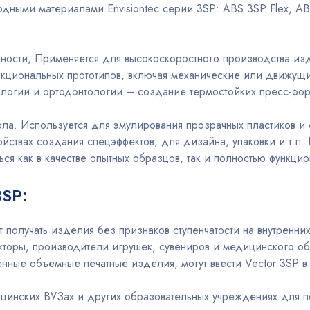
дными материалами Envisiontec серии 3SP: ABS 3SP Flex, AB
ости, Применяется для высокоскоростного производства изд
нкциональных прототипов, включая механические или движущ
ологии и ортодонтологии – создание термостойких пресс-фо
ла. Используется для эмулирования прозрачных пластиков и 
ойствах создания спецэффектов, для дизайна, упаковки и т.п
ься как в качестве опытных образцов, так и полностью функци
3SP:
т получать изделия без признаков ступенчатости на внутренни
кторы, производители игрушек, сувениров и медицинского о
нные объёмные печатные изделия, могут ввести Vector 3SP в
дицинских ВУЗах и других образовательных учреждениях для 