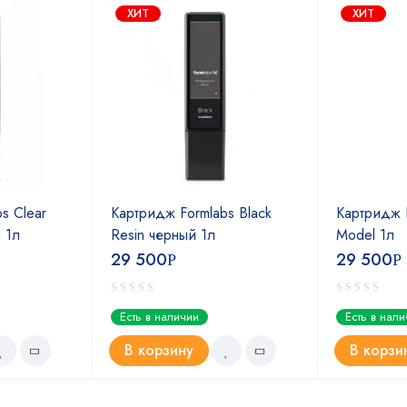
ХИТ
ХИТ
s Clear
Картридж Formlabs Black
Картридж F
 1л
Resin черный 1л
Model 1л
29 500
29 500
Р
Р
Есть в наличии
Есть в нал
В корзину
В корзи