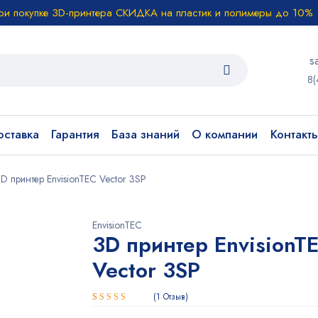
ри покупке 3D-принтера СКИДКА на пластик и полимеры до 10%
s
8(
ставка
Гарантия
База знаний
О компании
Контакт
D принтер EnvisionTEC Vector 3SP
EnvisionTEC
3D принтер EnvisionT
Vector 3SP
1
Отзыв
Рейтинг
1