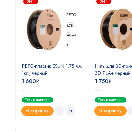
ХИТ
ХИТ
eSUN
PETG-пластик ESUN 1.75 мм
Нить для 3D-при
м
1кг., черный
3D PLA+ черный 
1 600
1 750
Р
Р
Есть в наличии
Есть в наличии
В корзину
В корзину