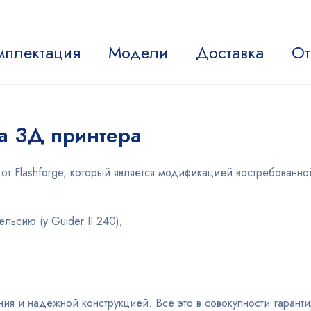
мплектация
Модели
Доставка
От
а 3Д принтера
т Flashforge, который является модификацией востребованной
льсию (у Guider II 240);
ния и надежной конструкцией. Все это в совокупности гарант