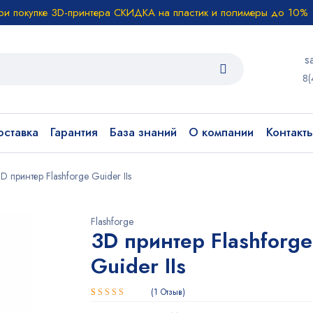
ри покупке 3D-принтера СКИДКА на пластик и полимеры до 10%
s
8(
ставка
Гарантия
База знаний
О компании
Контакт
D принтер Flashforge Guider IIs
Flashforge
3D принтер Flashforge
Guider IIs
1
Отзыв
Рейтинг
1