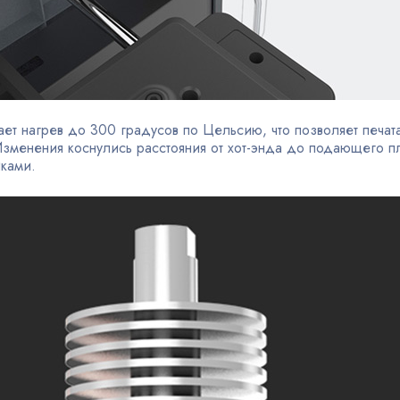
ет нагрев до 300 градусов по Цельсию, что позволяет печата
менения коснулись расстояния от хот-энда до подающего пл
иками.