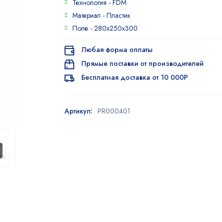
Технология -
FDM
5.00
из 5
на основе
Материал -
Пластик
опроса
Поле -
280x250x300
пользователя
Любая форма оплаты
Прямые поставки от производителей
Бесплатная доставка от 10 000Р
Артикул:
PR000401