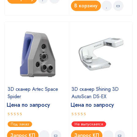
В корзину
3D сканер Artec Space
3D сканер Shining 3D
Spider
AutoScan DS-EX
Цена по запросу
Цена по запросу
Оценка
Оценка
Под заказ
Не выпускается
5.00
4.67
из 5
из 5
Запрос КП
Запрос КП