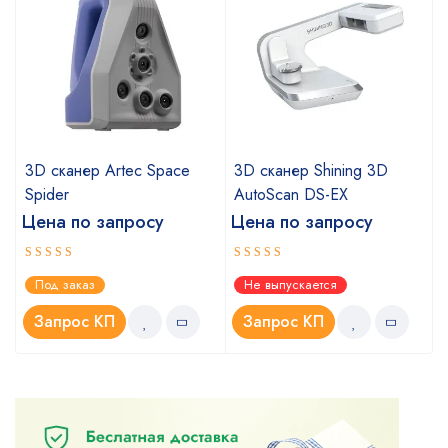
a
3D сканер Artec Space
3D сканер Shining 3D
Spider
AutoScan DS-EX
Цена по запросу
Цена по запросу
Оценка
Оценка
Под заказ
Не выпускается
5.00
4.67
из 5
из 5
Запрос КП
Запрос КП