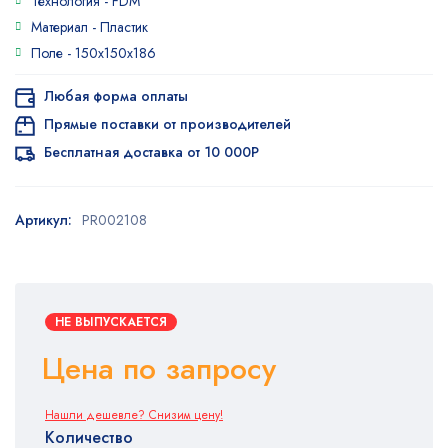
Технология -
FDM
5.00
из 5
на основе
Материал -
Пластик
опроса
Поле -
150x150x186
пользователя
Любая форма оплаты
Прямые поставки от производителей
Бесплатная доставка от 10 000Р
Артикул:
PR002108
НЕ ВЫПУСКАЕТСЯ
Цена по запросу
Нашли дешевле? Снизим цену!
Количество