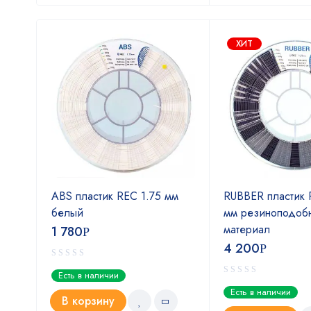
ХИТ
мм
ABS пластик REC 1.75 мм
RUBBER пластик 
белый
мм резиноподоб
материал
1 780
Р
4 200
Р
Есть в наличии
Есть в наличии
В корзину