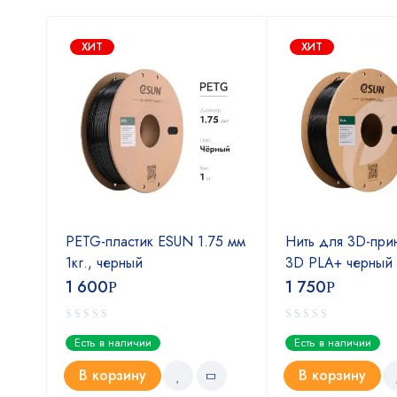
ХИТ
ХИТ
eSUN
PETG-пластик ESUN 1.75 мм
Нить для 3D-при
м
1кг., черный
3D PLA+ черный 
1 600
1 750
Р
Р
Есть в наличии
Есть в наличии
В корзину
В корзину