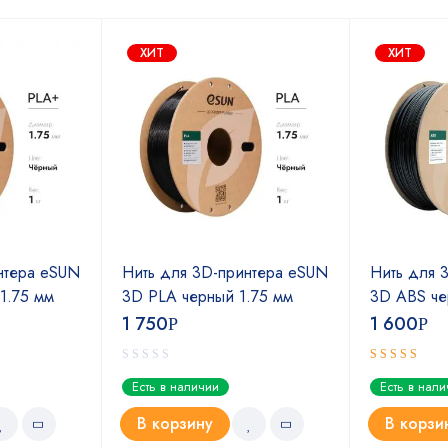
ХИТ
ХИТ
нтера eSUN
Нить для 3D-принтера eSUN
Нить для 
1.75 мм
3D PLA черный 1.75 мм
3D ABS че
1 750
1 600
Р
Р
Оценка
Есть в наличии
Есть в нал
5.00
из 5
В корзину
В корзи