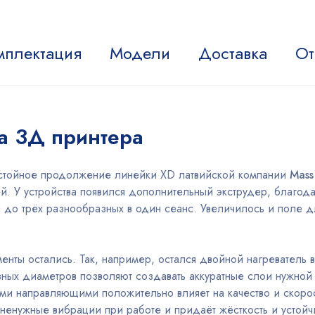
мплектация
Модели
Доставка
От
а 3Д принтера
остойное продолжение линейки XD латвийской компании
Mass
. У устройства появился дополнительный экструдер, благодар
до трёх разнообразных в один сеанс. Увеличилось и поле дл
ты остались. Так, например, остался двойной нагреватель в
зных диаметров позволяют создавать аккуратные слои нужной
ыми направляющими положительно влияет на качество и скорос
 ненужные вибрации при работе и придаёт жёсткость и устой