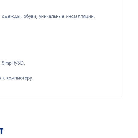
и одежды, обуви, уникальные инсталляции.
Simplify3D.
я к компьютеру.
т