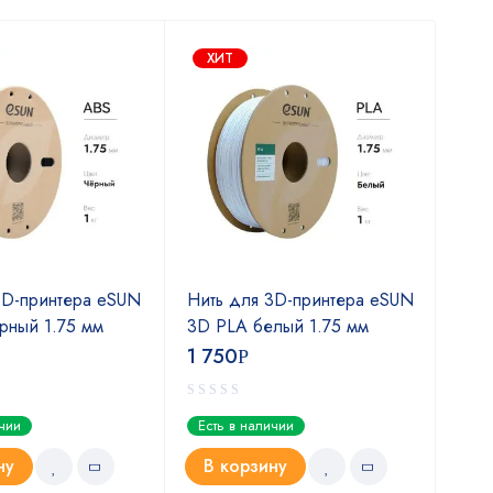
ХИТ
Х
3D-принтера eSUN
Нить для 3D-принтера eSUN
Нит
рный 1.75 мм
3D PLA белый 1.75 мм
3D 
1 750
1 7
Р
ичии
Есть в наличии
Ест
ну
В корзину
В