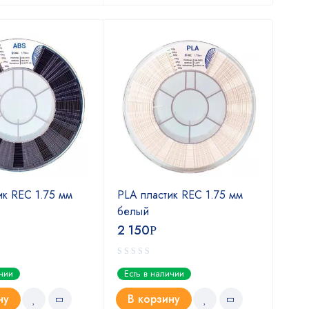
Х
ик REC 1.75 мм
PLA пластик REC 1.75 мм
Form
белый
4 
2 150
Р
Ест
ичии
Есть в наличии
В
ну
В корзину