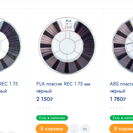
REC 1.75
PLA пластик REC 1.75 мм
ABS пласт
ный
чёрный
чёрный
2 150
1 780
Р
Р
Есть в наличии
Есть в нал
В корзину
В корзи