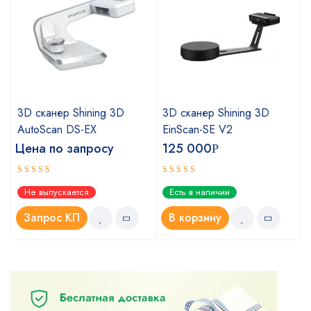
3D сканер Shining 3D
3D сканер Shining 3D
AutoScan DS-EX
EinScan-SE V2
Цена по запросу
125 000
Р
Оценка
Оценка
Не выпускается
Есть в наличии
4.67
5.00
из 5
из 5
Запрос КП
В корзину