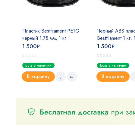
Пластик Bestfilament PETG
Черный ABS плас
м
черный 1.75 мм, 1 кг
Bestfilament 1 кг,
1 500
1 500
Р
Р
Есть в наличии
Есть в наличии
В корзину
В корзину