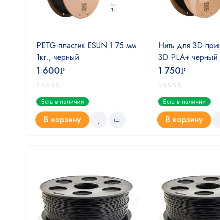
eSUN
PETG-пластик ESUN 1.75 мм
Нить для 3D-при
м
1кг., черный
3D PLA+ черный 
1 600
1 750
Р
Р
Есть в наличии
Есть в наличии
В корзину
В корзину