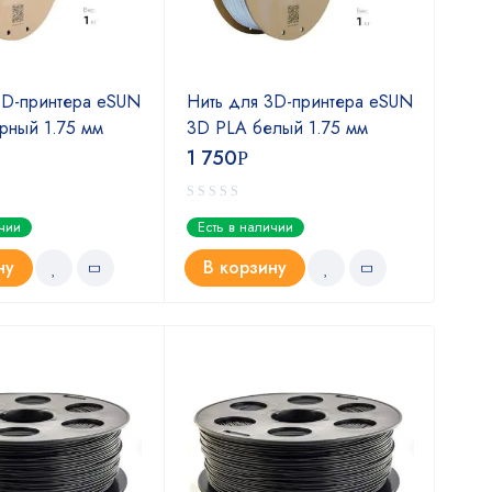
3D-принтера eSUN
Нить для 3D-принтера eSUN
Нит
рный 1.75 мм
3D PLA белый 1.75 мм
3D 
1 750
1 7
Р
ичии
Есть в наличии
Ест
ну
В корзину
В