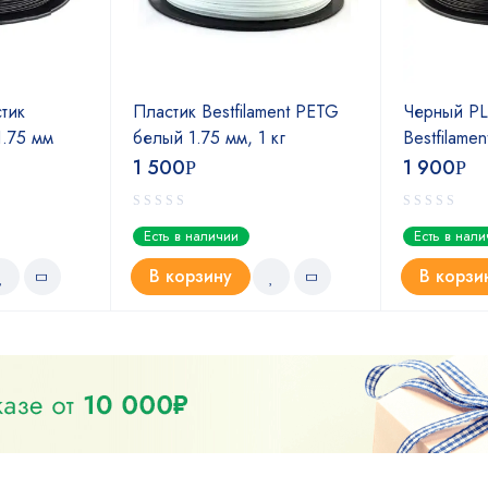
тик
Пластик Bestfilament PETG
Черный PL
 1.75 мм
белый 1.75 мм, 1 кг
Bestfilamen
1 500
1 900
Р
Р
Есть в наличии
Есть в нал
В корзину
В корзи