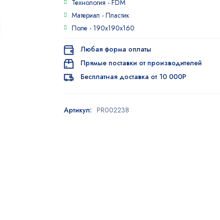
Технология -
FDM
5.00
из 5
на основе
Материал -
Пластик
опроса
Поле -
190x190x160
пользователя
Любая форма оплаты
Прямые поставки от производителей
Бесплатная доставка от 10 000Р
Артикул:
PR002238