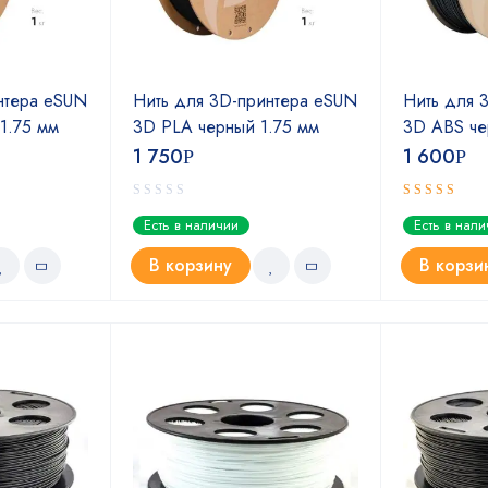
нтера eSUN
Нить для 3D-принтера eSUN
Нить для 
1.75 мм
3D PLA черный 1.75 мм
3D ABS че
1 750
1 600
Р
Р
Оценка
Есть в наличии
Есть в нал
5.00
из 5
В корзину
В корзи