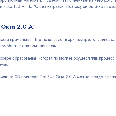
аропрочный материал. Изделия, выполненные из него могут
ой и до 130 – 145 °С без нагрузки. Поэтому он отлично подхо
Окта 2.0 A:
сти применения. Его используют в архитектуре, дизайне, ма
автомобильная промышленность.
 сфере образования, которая позволяет осуществлять процесс
емых.
помощью 3D принтера ПриZма Окта 2.0 A можно всегда сдела
: