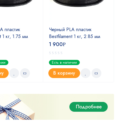
A пластик
Черный PLA пластик
Пла
t 1 кг, 1.75 мм
Bestfilament 1 кг, 2.85 мм
свет
1 900
1 5
Р
ичии
Есть в наличии
Ест
ну
В корзину
В