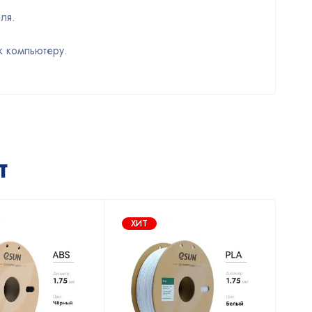
ля.
к компьютеру.
т
ХИТ
Х