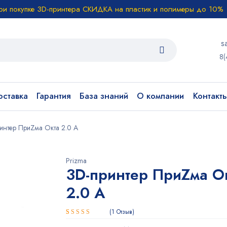
ри покупке 3D-принтера СКИДКА на пластик и полимеры до 10%
s
8(
ставка
Гарантия
База знаний
О компании
Контакт
интер ПриZма Окта 2.0 A
Prizma
3D-принтер ПриZма О
2.0 A
1
Отзыв
Рейтинг
1