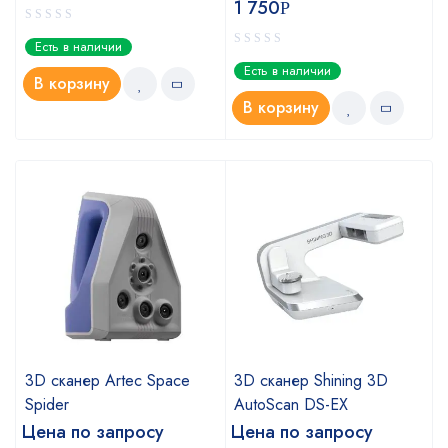
1 750
Р
Есть в наличии
Есть в наличии
В корзину
В корзину
a
3D сканер Artec Space
3D сканер Shining 3D
Spider
AutoScan DS-EX
Цена по запросу
Цена по запросу