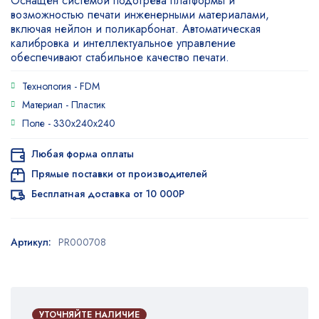
Оснащен системой подогрева платформы и
основе
возможностью печати инженерными материалами,
опроса
пользователя
включая нейлон и поликарбонат. Автоматическая
калибровка и интеллектуальное управление
обеспечивают стабильное качество печати.
Технология -
FDM
Материал -
Пластик
Поле -
330x240x240
Любая форма оплаты
Прямые поставки от производителей
Бесплатная доставка от 10 000Р
Артикул:
PR000708
УТОЧНЯЙТЕ НАЛИЧИЕ