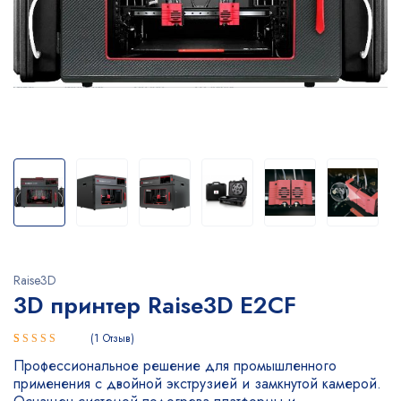
Raise3D
3D принтер Raise3D E2CF
1
Отзыв
Рейтинг
1
Профессиональное решение для промышленного
4.00
из
применения с двойной экструзией и замкнутой камерой.
5 на