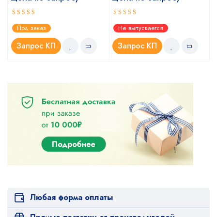
Оценка
Оценка
Под заказ
Не выпускается
5.00
4.67
из 5
из 5
Запрос КП
Запрос КП
Любая форма оплаты