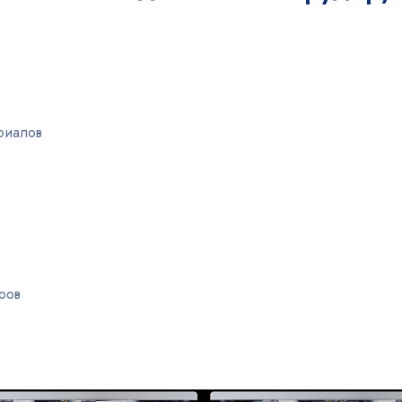
риалов
ров