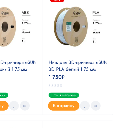
3D-принтера eSUN
Нить для 3D-принтера eSUN
Нит
рный 1.75 мм
3D PLA белый 1.75 мм
3D 
1 750
1 7
Р
ичии
Есть в наличии
Ест
ну
В корзину
В