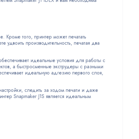
телем Snapmaker J1 IDEX и вам необходима
е. Кроме того, принтер может печатать
е удвоить производительность, печатая два
 обеспечивает идеальные условия для работы с
ктов, а быстросменные экструдеры с разными
еспечивает идеальную адгезию первого слоя,
астройки, следить за ходом печати и даже
интер Snapmaker J1S является идеальным