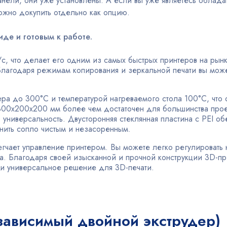
нели, они уже установлены. А если вы уже являетесь облада
ожно докупить отдельно как опцию.
иде и готовым к работе.
/с, что делает его одним из самых быстрых принтеров на рынк
агодаря режимам копирования и зеркальной печати вы может
дера до 300°C и температурой нагреваемого стола 100°C, что
300х200х200 мм более чем достаточен для большинства прое
ниверсальность. Двусторонняя стеклянная пластина с PEI об
нить сопло чистым и незасоренным.
чает управление принтером. Вы можете легко регулировать н
а. Благодаря своей изысканной и прочной конструкции 3D-пр
 и универсальное решение для 3D-печати.
зависимый двойной экструдер)