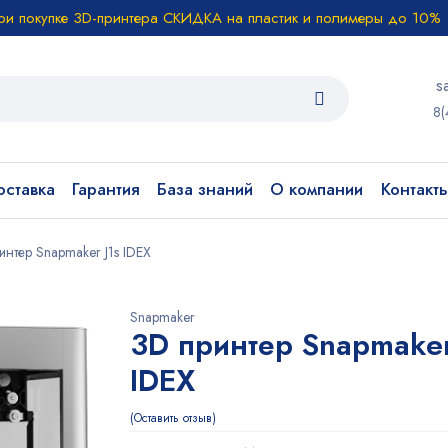
ри покупке 3D-принтера СКИДКА на пластик и полимеры до 10%
s
8(
ставка
Гарантия
База знаний
О компании
Контакт
интер Snapmaker J1s IDEX
Snapmaker
3D принтер Snapmaker
IDEX
Оставить отзыв