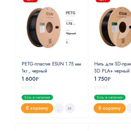
eSUN
PETG-пластик ESUN 1.75 мм
Нить для 3D-при
м
1кг., черный
3D PLA+ черный 
1 600
1 750
Р
Р
Есть в наличии
Есть в наличии
В корзину
В корзину