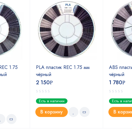
REC 1.75
PLA пластик REC 1.75 мм
ABS пласт
ный
чёрный
чёрный
2 150
1 780
Р
Р
Есть в наличии
Есть в нал
В корзину
В корзи