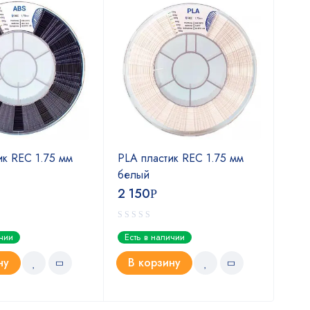
Х
ик REC 1.75 мм
PLA пластик REC 1.75 мм
Form
белый
4 
2 150
Р
Ест
ичии
Есть в наличии
В
ну
В корзину