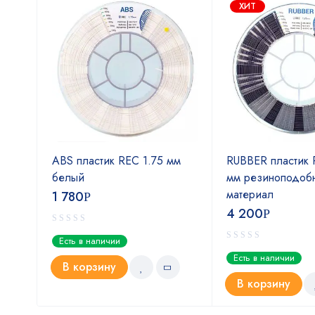
ХИТ
мм
ABS пластик REC 1.75 мм
RUBBER пластик 
белый
мм резиноподоб
материал
1 780
Р
4 200
Р
Есть в наличии
Есть в наличии
В корзину
В корзину