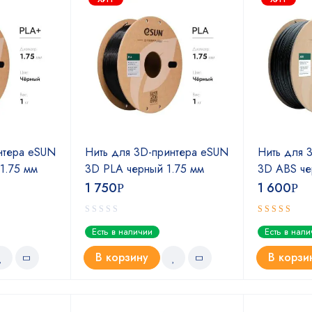
нтера eSUN
Нить для 3D-принтера eSUN
Нить для 
1.75 мм
3D PLA черный 1.75 мм
3D ABS че
1 750
1 600
Р
Р
Оценка
Есть в наличии
Есть в нал
5.00
из 5
В корзину
В корзи