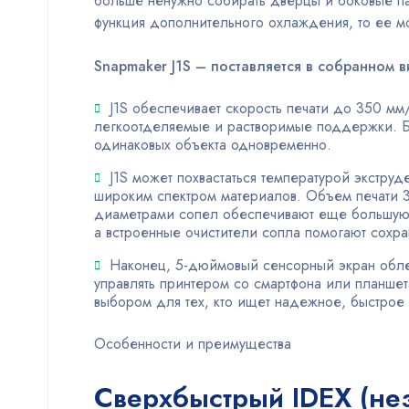
больше ненужно собирать дверцы и боковые па
функция дополнительного охлаждения, то ее м
Snapmaker J1S – поставляется в собранном в
J1S обеспечивает скорость печати до 350 мм
легкоотделяемые и растворимые поддержки. Бл
одинаковых объекта одновременно.
J1S может похвастаться температурой экстру
широким спектром материалов. Объем печати 
диаметрами сопел обеспечивают еще большую у
а встроенные очистители сопла помогают сохра
Наконец, 5-дюймовый сенсорный экран облег
управлять принтером со смартфона или планшет
выбором для тех, кто ищет надежное, быстрое
Особенности и преимущества
Сверхбыстрый IDEX (не