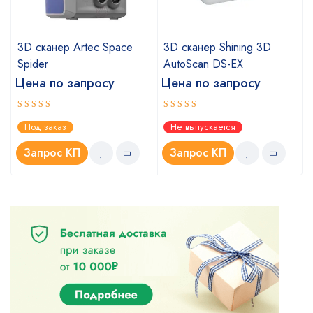
3D сканер Artec Space
3D сканер Shining 3D
Spider
AutoScan DS-EX
Цена по запросу
Цена по запросу
Оценка
Оценка
Под заказ
Не выпускается
5.00
4.67
из 5
из 5
Запрос КП
Запрос КП