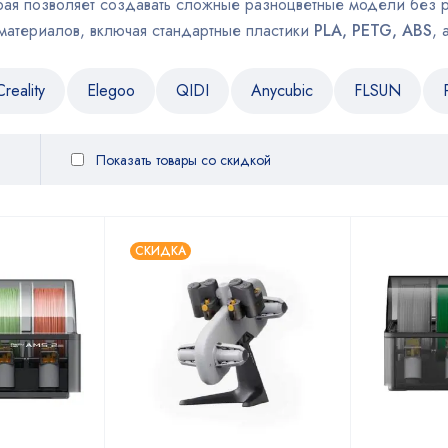
рая позволяет создавать сложные разноцветные модели без 
материалов, включая стандартные пластики
PLA, PETG, ABS
, 
Creality
Elegoo
QIDI
Anycubic
FLSUN
Показать товары со скидкой
СКИДКА