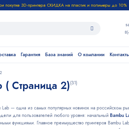
ри покупке 3D-принтера СКИДКА на пластик и полимеры до 10%
s
8(
ставка
Гарантия
База знаний
О компании
Контакт
 2
 ( Страница 2)
(31)
 Lab — одна из самых популярных новинок на российском ры
одели для пользователей любого уровня: начальный
Bambu L
ными функциями. Главное преимущество принтеров Bambu La