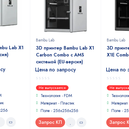
Bambu Lab
Bambu Lab
mbu Lab X1
3D принтер Bambu Lab X1
3D принт
сия)
Carbon Combo с AMS
X1E Combo
системой (EU-версия)
осу
Цена по запросу
Цена по 
0
0
Не выпускается
Не выпуска
out
out
M
of
of
Технология - FDM
Технолог
5
5
ик
Материал - Пластик
Материал 
х256
Поле - 256х256х256
Поле - 2
Запрос КП
Запрос 