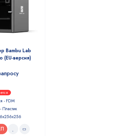
ер Bambu Lab
 (EU-версия)
запросу
ется
ия - FDM
- Пластик
56х256х256
КП