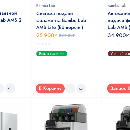
Bambu Lab
Bambu Lab
цветной
Система подачи
Автоматич
Lab AMS 2
филамента Bambu Lab
подачи ф
AMS Lite (EU-версия)
Lab AMS (
25 900
34 900
Р
29 900
Р
Р
0
0
Есть в наличии
Уточняйте 
out
out
of
of
5
5
В Корзину
Запрос 