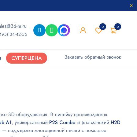
ales@3d-m.ru
0
0
495)134-42-56
Заказать обратный звонок
ы
СУПЕРЦЕНА
нке 3D-оборудования. В линейку производителя
ab A1
, универсальный
P2S Combo
и флагманский
H2D
b — поддержка многоцветной печати с помощью