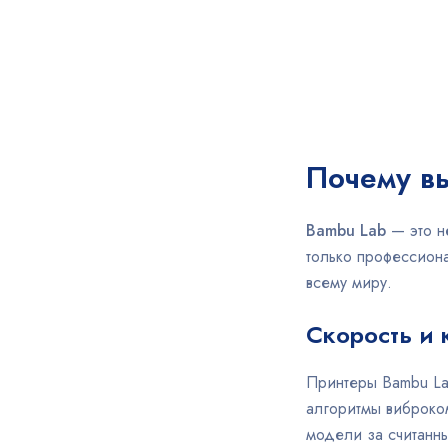
Почему в
Bambu Lab
— это н
только профессион
всему миру.
Скорость и 
Принтеры Bambu Lab
алгоритмы виброко
модели за считанны