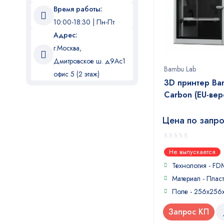
Время работы:
10:00-18:30 | Пн-Пт
Адрес:
г.Москва,
Дмитровское ш. д9Ас1
Bambu Lab
офис 5 (2 этаж)
3D принтер Ba
Carbon (EU-вер
Цена по запр
0
Не выпускается
out
of
Технология - FD
5
Материал - Пласт
Поле - 256х256
Запрос КП