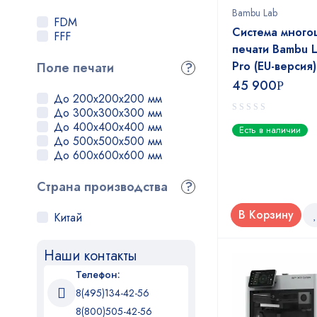
Bambu Lab
FDM
Система много
FFF
печати Bambu 
Pro (EU-версия)
Поле печати
?
45 900
Р
До 200x200x200 мм
До 300x300x300 мм
0
До 400x400x400 мм
Есть в наличии
out
До 500x500x500 мм
of
До 600x600x600 мм
5
Страна производства
?
В Корзину
Китай
Наши контакты
Телефон:
8(495)134-42-56
8(800)505-42-56