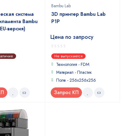
Bambu Lab
еская система
3D принтер Bambu Lab
иламента Bambu
P1P
EU-версия)
Цена по запросу
0
наличие
Не выпускается
out
of
Технология - FDM
5
Материал - Пластик
Поле - 256х256х256
КП
Запрос КП