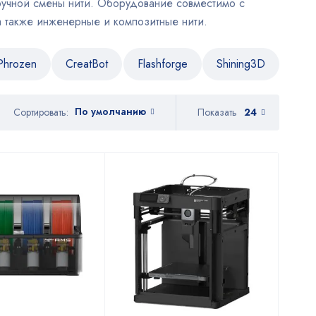
ручной смены нити. Оборудование совместимо с
а также инженерные и композитные нити.
Phrozen
CreatBot
Flashforge
Shining3D
По умолчанию
Показать
24
Сортировать: