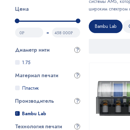
системы AMS, кото
Цена
широким спектром 
Bambu Lab
0
458 000
Р
Р
Диаметр нити
?
1.75
Материал печати
?
Пластик
Производитель
?
Bambu Lab
Технология печати
?