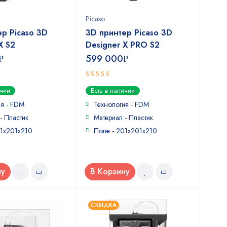
Picaso
р Picaso 3D
3D принтер Picaso 3D
X S2
Designer X PRO S2
599 000
Р
Р
5
out of 5
ичии
Есть в наличии
ия - FDM
Технология - FDM
- Пластик
Материал - Пластик
01х201х210
Поле - 201х201х210
ну
В Корзину
СКИДКА