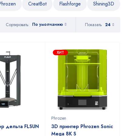
Phrozen
CreatBot
Flashforge
Shining3D
По умолчанию
Показать
24
Сортировать:
ХИТ
Phrozen
ер дельта FLSUN
3D принтер Phrozen Sonic
Mega 8K S