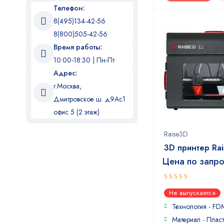
Хобби
Телефон:
Ювелирное дело
8(495)134-42-56
8(800)505-42-56
Время работы:
10:00-18:30 | Пн-Пт
Адрес:
г.Москва,
Дмитровское ш. д9Ас1
офис 5 (2 этаж)
Raise3D
3D принтер Ra
Цена по запр
5
out of 5
Не выпускается
Технология - FD
Материал - Пласт