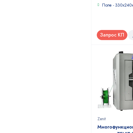
Поле - 330x240
Запрос КП
Zenit
Многофункцио