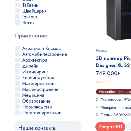
Тайвань
Швейцария
Гонконг
Чехия
Применение
Авиация и Космос
Picaso
Автомобилестроение
3D принтер Pic
Архитектура
Designer XL S2
Дизайн
Инжиниринг
749 000
Р
Киноиндустрия
Макетирование
Машиностроение
5
out of 5
Уточняйте наличие
Медицина
Технология - FD
Образование
Производство
Материал - Пласт
Прототипирование
Поле - 360х360
Реклама
Робототехника
Запрос КП
Наши контакты
Стоматология