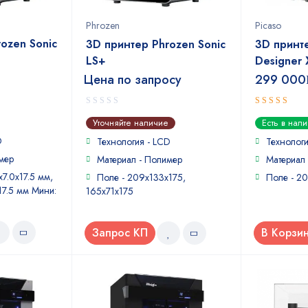
Phrozen
Picaso
ozen Sonic
3D принтер Phrozen Sonic
3D принте
LS+
Designer 
Цена по запросу
299 000
0
4
out of
Уточняйте наличие
Есть в нал
out
5
D
of
Технология - LCD
Технолог
5
мер
Материал - Полимер
Материал 
x7.0x17.5 мм,
Поле - 209x133x175,
Поле - 2
17.5 мм Мини:
165x71x175
Запрос КП
В Корзи