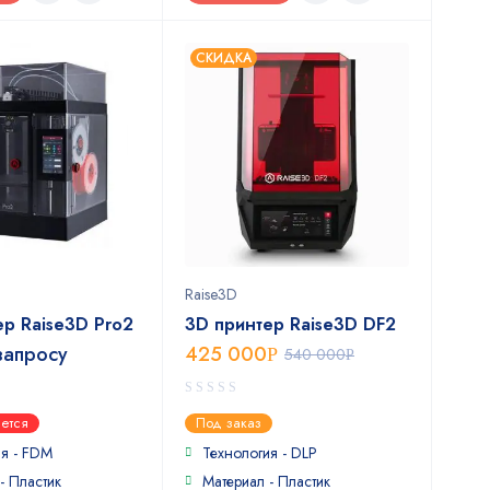
СКИДКА
Raise3D
ер Raise3D Pro2
3D принтер Raise3D DF2
запросу
425 000
Р
540 000
Р
0
ется
Под заказ
out
of
ия - FDM
Технология - DLP
5
- Пластик
Материал - Пластик