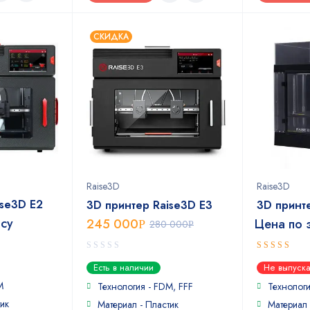
СКИДКА
Raise3D
Raise3D
ise3D E2
3D принтер Raise3D E3
3D принт
осу
245 000
Цена по 
Р
280 000
Р
0
5
out of 5
Есть в наличии
Не выпуска
out
M
of
Технология - FDM, FFF
Технолог
5
ик
Материал - Пластик
Материал 