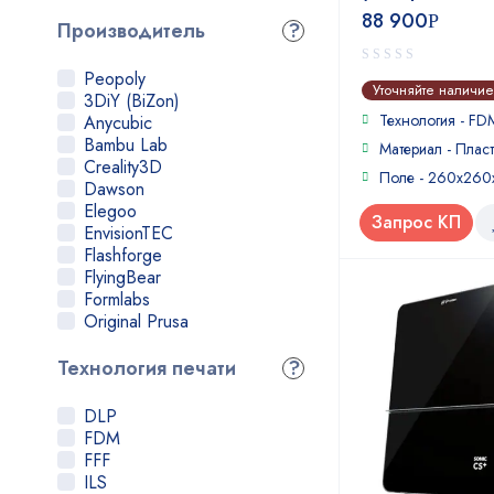
88 900
Р
Производитель
?
Peopoly
0
Уточняйте наличие
3DiY (BiZon)
out
of
Технология - FD
Anycubic
5
Bambu Lab
Материал - Пласт
Creality3D
Поле - 260х260
Dawson
Elegoo
Запрос КП
EnvisionTEC
Flashforge
FlyingBear
Formlabs
Original Prusa
Phrozen
Picaso
Технология печати
?
QIDI Tech
Raise3D
DLP
Sintratec
FDM
Uniz
FFF
Voltera
ILS