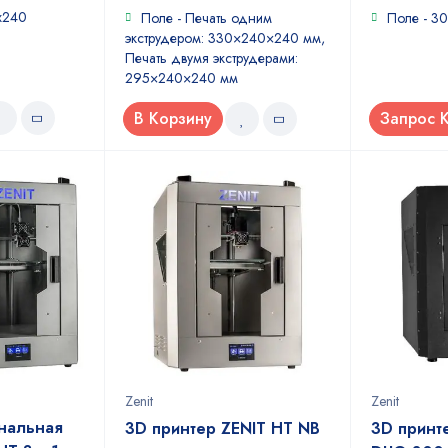
x240
Поле - Печать одним
Поле - 3
экструдером: 330×240×240 мм,
Печать двумя экструдерами:
295×240×240 мм
В Корзину
Запрос 
Zenit
Zenit
нальная
3D принтер ZENIT HT NB
3D принт