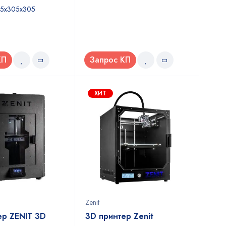
05x305x305
КП
Запрос КП
ХИТ
Zenit
ер ZENIT 3D
3D принтер Zenit