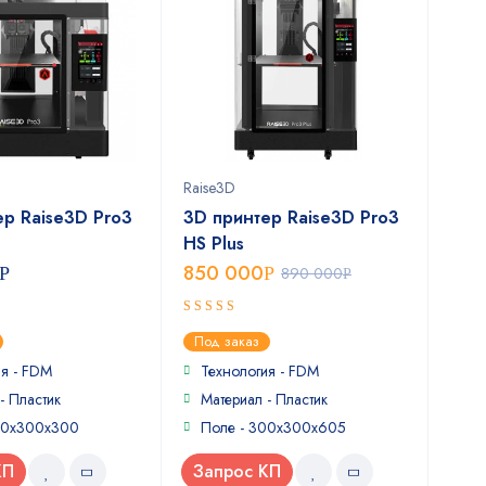
Raise3D
ер Raise3D Pro3
3D принтер Raise3D Pro3
HS Plus
850 000
Р
Р
890 000
Р
5
out of 5
Под заказ
ия - FDM
Технология - FDM
- Пластик
Материал - Пластик
00х300х300
Поле - 300x300x605
КП
Запрос КП