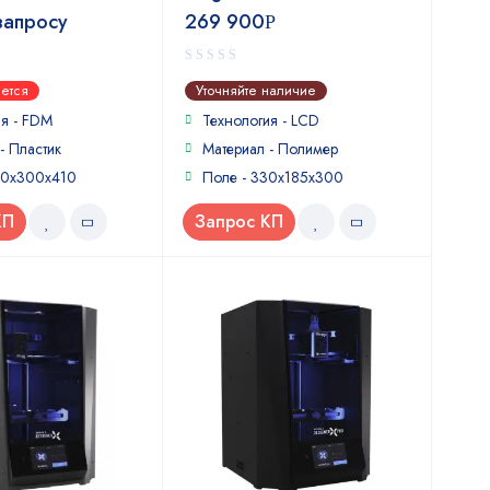
запросу
269 900
Р
0
ется
Уточняйте наличие
out
of
ия - FDM
Технология - LCD
5
- Пластик
Материал - Полимер
00х300х410
Поле - 330x185x300
КП
Запрос КП