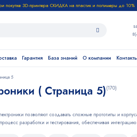
ри покупке 3D-принтера СКИДКА на пластик и полимеры до 10%
s
8(
ставка
Гарантия
База знаний
О компании
Контакт
аница 5
роники ( Страница 5)
(170)
ектроники позволяют создавать сложные прототипы и корпуса
процесс разработки и тестирования, обеспечивая интеграцию