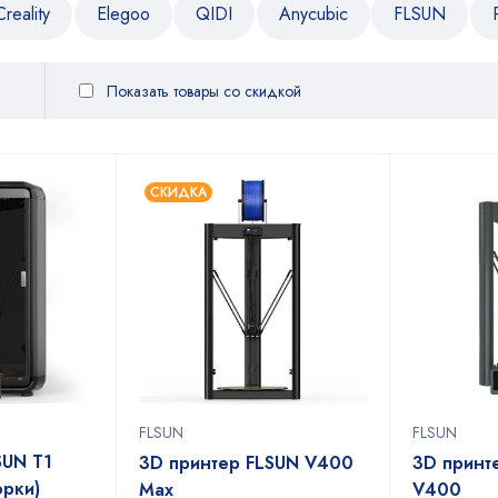
Creality
Elegoo
QIDI
Anycubic
FLSUN
Показать товары со скидкой
СКИДКА
FLSUN
FLSUN
SUN T1
3D принтер FLSUN V400
3D принт
орки)
Max
V400