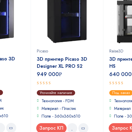
Picaso
Raise3D
aso 3D
3D принтер Picaso 3D
3D принт
Designer XL PRO S2
HS
949 000
640 000
Р
5
5
out of 5
out of 5
Уточняйте наличие
Под заказ
M
Технология - FDM
Технолог
ик
Материал - Пластик
Материал 
х610
Поле - 360x360x610
Поле - 3
Запрос КП
Запрос 