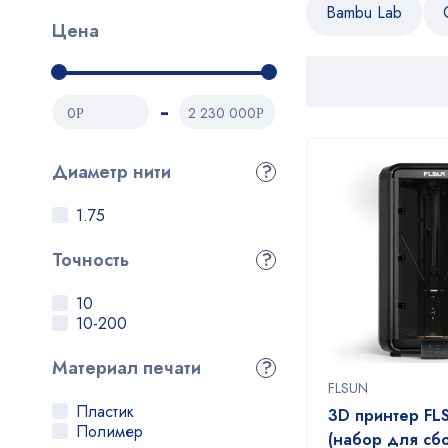
Bambu Lab
Цена
0
2 230 000
Р
Р
Диаметр нити
?
1.75
Точность
?
10
10-200
Материал печати
?
FLSUN
Пластик
3D принтер FL
Полимер
(набор для сб