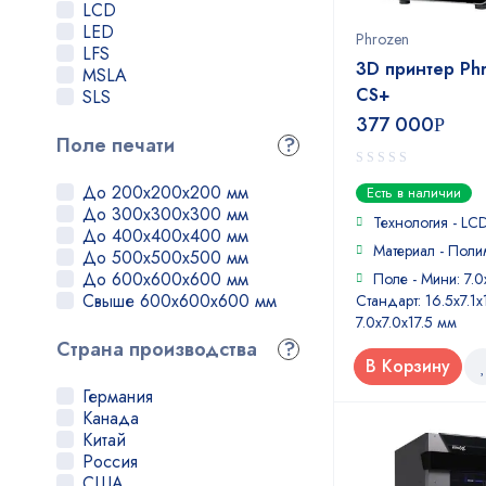
Zenit
LCD
FLSUN
LED
Phrozen
HardLight
LFS
UniFormation
3D принтер Phr
MSLA
CS+
SLS
377 000
Р
Поле печати
?
0
До 200x200x200 мм
Есть в наличии
out
До 300x300x300 мм
of
Технология - LC
До 400x400x400 мм
5
Материал - Поли
До 500x500x500 мм
До 600x600x600 мм
Поле - Мини: 7.0
Свыше 600x600x600 мм
Стандарт: 16.5x7.1x
7.0x7.0x17.5 мм
Страна производства
?
В Корзину
Германия
Канада
Китай
Россия
США