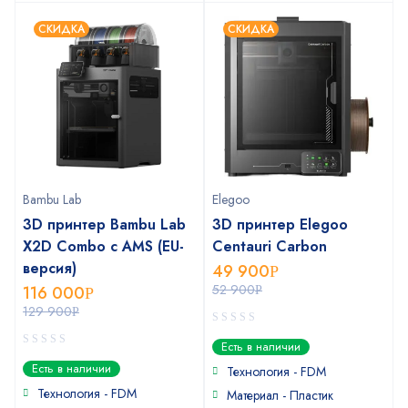
СКИДКА
СКИДКА
Bambu Lab
Elegoo
3D принтер Bambu Lab
3D принтер Elegoo
X2D Combo с AMS (EU-
Centauri Carbon
версия)
49 900
Р
52 900
116 000
Р
Р
129 900
Р
0
Есть в наличии
out
0
Есть в наличии
of
Технология - FDM
out
5
of
Технология - FDM
Материал - Пластик
5