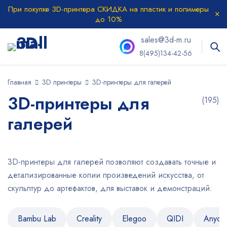
При покупке 3D-принтера СКИДКА на пластик и полимеры
до 10%
sales@3d-m.ru
8(495)134-42-56
Главная
3D принтеры
3D-принтеры для галерей
3D-принтеры для
(195)
галерей
3D-принтеры для галерей позволяют создавать точные и
детализированные копии произведений искусства, от
скульптур до артефактов, для выставок и демонстраций.
Bambu Lab
Creality
Elegoo
QIDI
Anycu