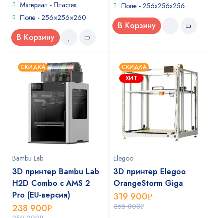
Материал - Пластик
Поле - 256x256x256
Поле - 256×256×260
В Корзину
В Корзину
СКИДКА
СКИДКА
ХИТ
Bambu Lab
Elegoo
3D принтер Bambu Lab
3D принтер Elegoo
H2D Combo с AMS 2
OrangeStorm Giga
Pro (EU-версия)
319 900
Р
355 000
238 900
Р
Р