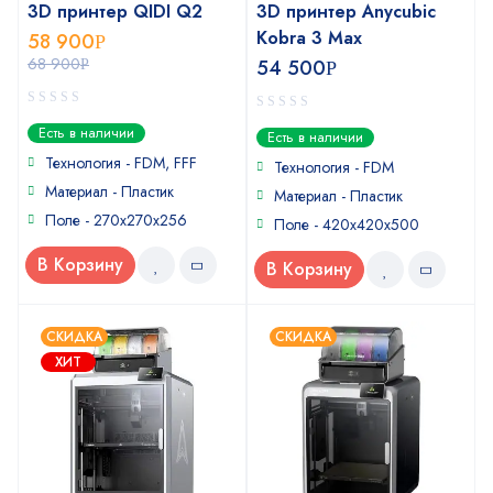
3D принтер QIDI Q2
3D принтер Anycubic
Kobra 3 Max
58 900
Р
68 900
54 500
Р
Р
0
0
Есть в наличии
Есть в наличии
out
out
of
Технология - FDM, FFF
of
Технология - FDM
5
5
Материал - Пластик
Материал - Пластик
Поле - 270х270х256
Поле - 420x420x500
В Корзину
В Корзину
СКИДКА
СКИДКА
ХИТ