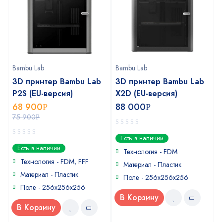
Bambu Lab
Bambu Lab
3D принтер Bambu Lab
3D принтер Bambu Lab
P2S (EU-версия)
X2D (EU-версия)
68 900
88 000
Р
Р
75 900
Р
0
Есть в наличии
out
0
Есть в наличии
of
Технология - FDM
out
5
of
Технология - FDM, FFF
Материал - Пластик
5
Материал - Пластик
Поле - 256x256x256
Поле - 256х256х256
В Корзину
В Корзину