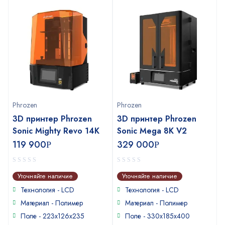
Phrozen
Phrozen
3D принтер Phrozen
3D принтер Phrozen
Sonic Mighty Revo 14K
Sonic Mega 8K V2
119 900
329 000
Р
Р
0
0
Уточняйте наличие
Уточняйте наличие
out
out
of
of
Технология - LCD
Технология - LCD
5
5
Материал - Полимер
Материал - Полимер
Поле - 223x126x235
Поле - 330х185х400