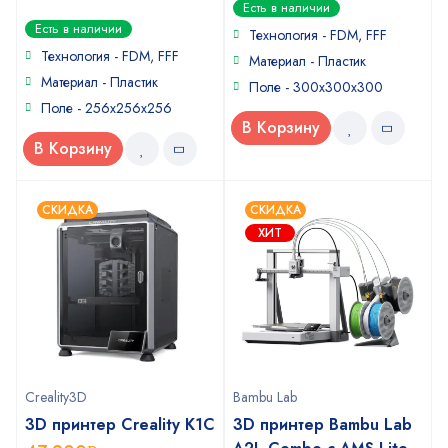
0
Есть в наличии
out
0
Есть в наличии
of
Технология - FDM, FFF
out
5
of
Технология - FDM, FFF
Материал - Пластик
5
Материал - Пластик
Поле - 300х300х300
Поле - 256х256х256
В Корзину
В Корзину
СКИДКА
СКИДКА
ХИТ
Creality3D
Bambu Lab
3D принтер Creality K1C
3D принтер Bambu Lab