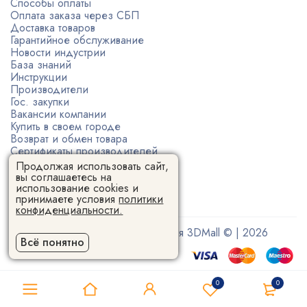
Способы оплаты
Оплата заказа через СБП
Доставка товаров
Гарантийное обслуживание
Новости индустрии
База знаний
Инструкции
Производители
Гос. закупки
Вакансии компании
Купить в своем городе
Возврат и обмен товара
Сертификаты производителей
Политика конфиденциальности
Продолжая использовать сайт,
Пользовательское соглашение
вы соглашаетесь на
использование cookies и
принимаете условия
политики
конфиденциальности.
Поставщик 3D-оборудования 3DMall © | 2026
Всё понятно
0
0