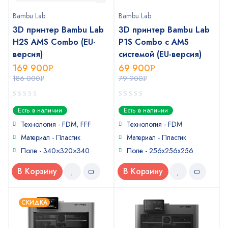
Bambu Lab
Bambu Lab
3D принтер Bambu Lab
3D принтер Bambu Lab
H2S AMS Combo (EU-
P1S Combo с AMS
версия)
системой (EU-версия)
169 900
69 900
Р
Р
186 000
79 900
Р
Р
0
0
Есть в наличии
Есть в наличии
out
out
of
of
Технология - FDM, FFF
Технология - FDM
5
5
Материал - Пластик
Материал - Пластик
Поле - 340×320×340
Поле - 256х256х256
В Корзину
В Корзину
СКИДКА