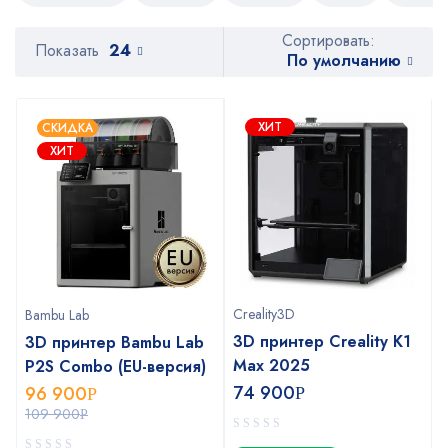
Сортировать:
Показать
24
По умолчанию
ХИТ
СКИДКА
ХИТ
Creality3D
Bambu Lab
3D принтер Creality K1
3D принтер Bambu Lab
Max 2025
P2S Combo (EU-версия)
74 900
96 900
Р
Р
109 900
Р