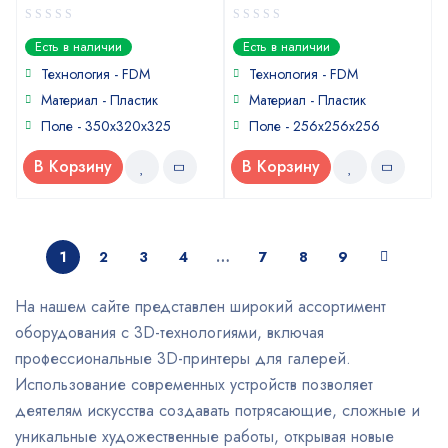
0
0
Есть в наличии
Есть в наличии
out
out
of
of
Технология - FDM
Технология - FDM
5
5
Материал - Пластик
Материал - Пластик
Поле - 350х320х325
Поле - 256х256х256
В Корзину
В Корзину
1
2
3
4
…
7
8
9
На нашем сайте представлен широкий ассортимент
оборудования с 3D-технологиями, включая
профессиональные 3D-принтеры для галерей.
Использование современных устройств позволяет
деятелям искусства создавать потрясающие, сложные и
уникальные художественные работы, открывая новые