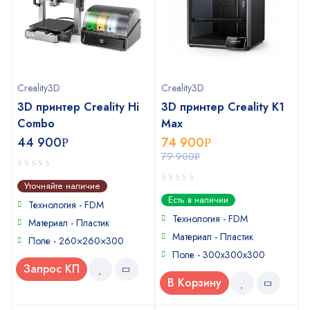
Creality3D
Creality3D
3D принтер Creality Hi
3D принтер Creality K1
Combo
Max
44 900
74 900
Р
Р
79 900
Р
0
Уточняйте наличие
out
0
Есть в наличии
of
Технология - FDM
out
5
of
Технология - FDM
Материал - Пластик
5
Материал - Пластик
Поле - 260×260×300
Поле - 300х300х300
Запрос КП
В Корзину