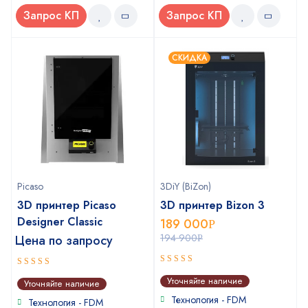
Запрос КП
Запрос КП
СКИДКА
Picaso
3DiY (BiZon)
3D принтер Picaso
3D принтер Bizon 3
Designer Classic
189 000
Р
194 900
Цена по запросу
Р
5
out of 5
4
out of
Уточняйте наличие
Уточняйте наличие
5
Технология - FDM
Технология - FDM