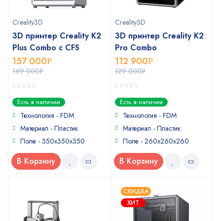
Creality3D
Creality3D
3D принтер Creality K2
3D принтер Creality K2
Plus Combo c CFS
Pro Combo
157 000
112 900
Р
Р
169 000
129 000
Р
Р
0
0
Есть в наличии
Есть в наличии
out
out
of
of
Технология - FDM
Технология - FDM
5
5
Материал - Пластик
Материал - Пластик
Поле - 350x350x350
Поле - 260х260х260
В Корзину
В Корзину
СКИДКА
ХИТ