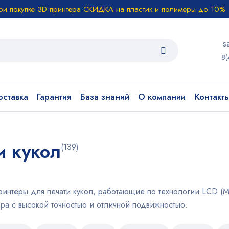
ри покупке 3D-принтера СКИДКА на пластик и полимеры до 10%
s
8(
ставка
Гарантия
База знаний
О компании
Контакт
и кукол
(139)
интеры для печати кукол, работающие по технологии LCD (M
ра с высокой точностью и отличной подвижностью.