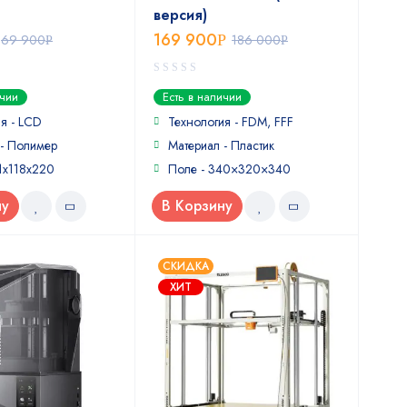
версия)
169 900
69 900
Р
186 000
Р
Р
0
ичии
Есть в наличии
out
of
я - LCD
Технология - FDM, FFF
5
 - Полимер
Материал - Пластик
1х118х220
Поле - 340×320×340
ну
В Корзину
СКИДКА
ХИТ