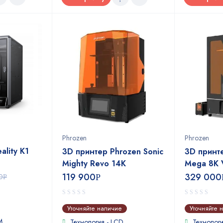
Phrozen
Phrozen
ality K1
3D принтер Phrozen Sonic
3D принте
Mighty Revo 14K
Mega 8K 
119 900
329 000
0
Р
Р
0
0
Уточняйте наличие
Уточняйте 
out
out
M
of
of
Технология - LCD
Технологи