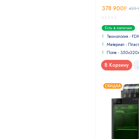
378 900
Р
420 
0
Есть в наличии
out
of
Технология - FD
5
Материал - Пласт
Поле - 350х320
В Корзину
СКИДКА