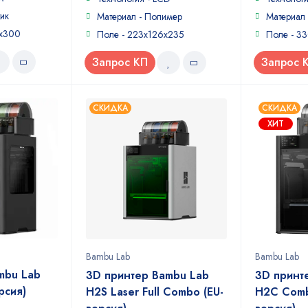
5
5
ик
Материал - Полимер
Материал
0х300
Поле - 223x126x235
Поле - 3
Запрос КП
Запрос 
СКИДКА
СКИДКА
ХИТ
Bambu Lab
Bambu Lab
mbu Lab
3D принтер Bambu Lab
3D принт
рсия)
H2S Laser Full Combo (EU-
H2C Comb