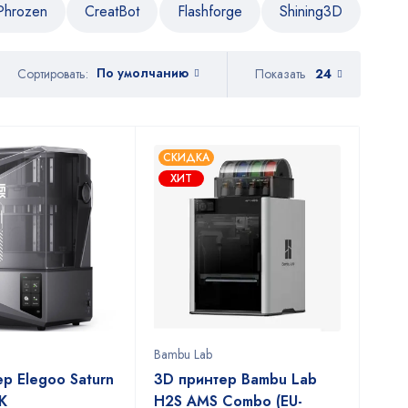
Phrozen
CreatBot
Flashforge
Shining3D
По умолчанию
Показать
24
Сортировать:
СКИДКА
ХИТ
Bambu Lab
р Elegoo Saturn
3D принтер Bambu Lab
6K
H2S AMS Combo (EU-