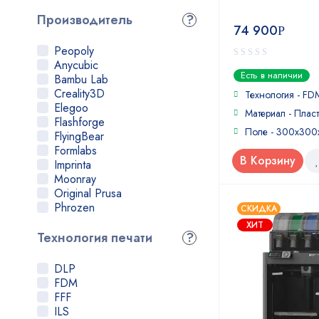
Производитель
?
74 900
Р
Peopoly
Anycubic
0
Есть в наличии
Bambu Lab
out
Creality3D
of
Технология - FD
5
Elegoo
Материал - Пласт
Flashforge
Поле - 300х30
FlyingBear
Formlabs
В Корзину
Imprinta
Moonray
Original Prusa
Phrozen
СКИДКА
Picaso
ХИТ
QIDI Tech
Технология печати
?
Raise3D
Ultimaker
DLP
Uniz
FDM
Wanhao
FFF
XYZPrinting
ILS