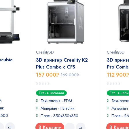
Creality3D
Creality3D
ycubic
3D принтер Creality K2
3D принте
Plus Combo c CFS
Pro Comb
157 000
112 900
Р
169 000
Р
Р
0
0
Есть в наличии
Есть в нал
out
out
M
of
of
Технология - FDM
Технолог
5
5
ик
Материал - Пластик
Материал 
x500
Поле - 350x350x350
Поле - 2
В Корзину
В Корзи