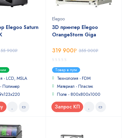
Elegoo
р Elegoo Saturn
3D принтер Elegoo
К
OrangeStorm Giga
319 900
55 900
Р
355 000
Р
Р
0
ичии
Товар в пути
out
of
я - LCD, MSLA
Технология - FDM
5
 - Полимер
Материал - Пластик
19x123x220
Поле - 800x800x1000
ну
Запрос КП