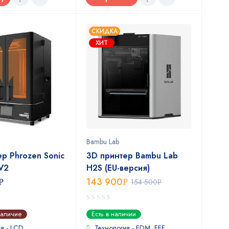
СКИДКА
ХИТ
Bambu Lab
р Phrozen Sonic
3D принтер Bambu Lab
V2
H2S (EU-версия)
143 900
Р
Р
154 500
Р
0
наличие
Есть в наличии
out
of
я - LCD
Технология - FDM, FFF