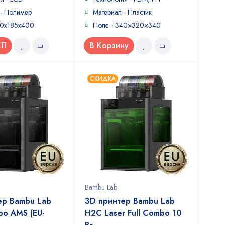
5
 - Полимер
Материал - Пластик
30х185х400
Поле - 340×320×340
КП
В Корзину
СКИДКА
Bambu Lab
ер Bambu Lab
3D принтер Bambu Lab
o AMS (EU-
H2C Laser Full Combo 10