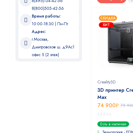
8(495)134-42-56
8(800)505-42-56
Время работы:
СКИДКА
10:00-18:30 | Пн-Пт
ХИТ
Адрес:
г.Москва,
Дмитровское ш. д9Ас1
офис 5 (2 этаж)
Creality3D
3D принтер Cre
Max
74 900
Р
79 90
0
Есть в наличии
out
of
Технология - FD