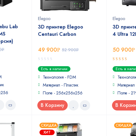
Elegoo
Elegoo
mbu Lab
3D принтер Elegoo
3D принте
MS
Centauri Carbon
4 Ultra 12
ерсия)
49 900
50 900
0
Р
52 900
Р
Р
Р
0
5
out of 5
Есть в наличии
Есть в нал
out
M
of
Технология - FDM
Технологи
5
ик
Материал - Пластик
Материал
х256
Поле - 256x256x256
Поле - 2
В Корзину
В Корзи
СКИДКА
СКИДКА
ХИТ