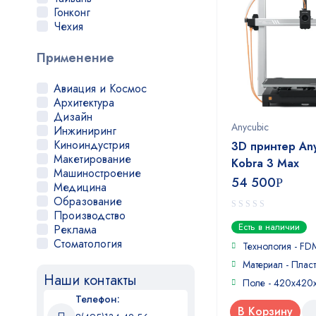
Гонконг
Чехия
Применение
Авиация и Космос
Архитектура
Дизайн
Anycubic
Инжиниринг
Киноиндустрия
3D принтер An
Макетирование
Kobra 3 Max
Машиностроение
54 500
Р
Медицина
Образование
Производство
0
Есть в наличии
Реклама
out
Стоматология
of
Технология - FD
Сурдология
5
Материал - Пласт
Хобби
Наши контакты
Поле - 420x420
Ювелирное дело
Телефон:
В Корзину