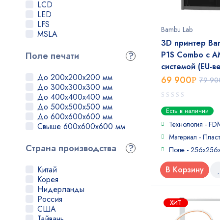
Zenit
LCD
HardLight
LED
UniFormation
LFS
Bambu Lab
MSLA
3D принтер Ba
P1S Combo с A
Поле печати
?
системой (EU-в
До 200x200x200 мм
69 900
Р
79 90
До 300x300x300 мм
До 400x400x400 мм
До 500x500x500 мм
0
Есть в наличии
До 600x600x600 мм
out
of
Технология - FD
Свыше 600x600x600 мм
5
Материал - Пласт
Страна производства
?
Поле - 256х256
Китай
В Корзину
Корея
Нидерланды
Россия
ХИТ
США
Тайвань