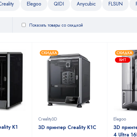
Creality
Elegoo
QIDI
Anycubic
FLSUN
Показать товары со скидкой
СКИДКА
СКИДКА
ХИТ
Creality3D
Elegoo
ality K1
3D принтер Creality K1C
3D принте
4 Ultra 1