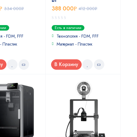
Вт
388 000
Р
334 000
Р
412 000
Р
Р
0
ичии
Есть в наличии
out
of
я - FDM, FFF
Технология - FDM, FFF
5
- Пластик
Материал - Пластик
ну
В Корзину