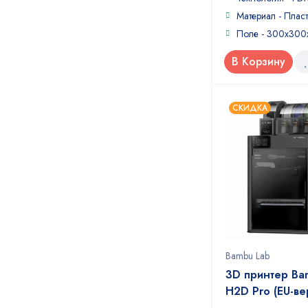
5
Материал - Пласт
Поле - 300х30
В Корзину
СКИДКА
Bambu Lab
3D принтер Ba
H2D Pro (EU-ве