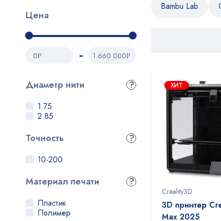
Bambu Lab
Цена
0
1 660 000
Р
Р
Диаметр нити
?
ХИТ
1.75
2.85
Точность
?
10-200
Материал печати
?
Creality3D
Пластик
3D принтер Cre
Полимер
Max 2025