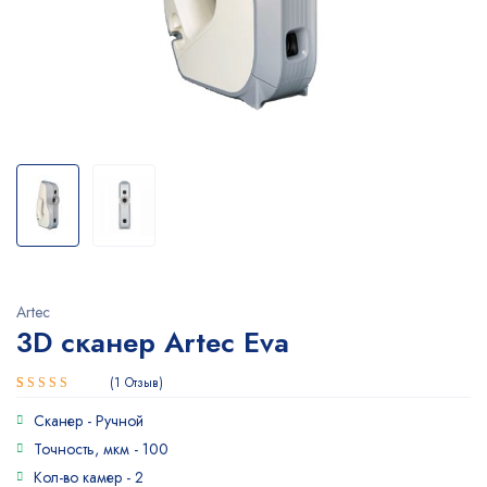
Artec
3D сканер Artec Eva
1
Отзыв
Рейтинг
1
Сканер -
Ручной
5.00
из 5
на основе
Точность, мкм -
100
опроса
Кол-во камер -
2
пользователя