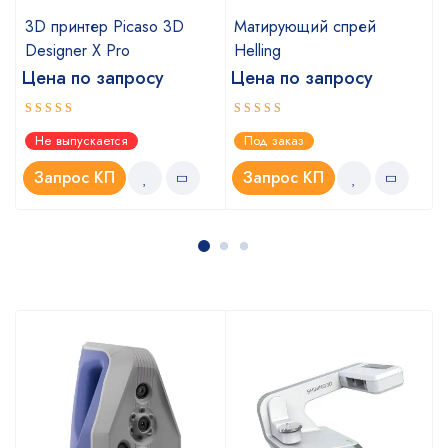
3D принтер Picaso 3D
Матирующий спрей
Designer X Pro
Helling
Цена по запросу
Цена по запросу
Оценка
Оценка
Не выпускается
Под заказ
4.75
4.00
из 5
из
5
Запрос КП
Запрос КП