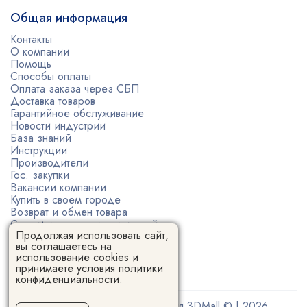
Общая информация
Контакты
О компании
Помощь
Способы оплаты
Оплата заказа через СБП
Доставка товаров
Гарантийное обслуживание
Новости индустрии
База знаний
Инструкции
Производители
Гос. закупки
Вакансии компании
Купить в своем городе
Возврат и обмен товара
Сертификаты производителей
Продолжая использовать сайт,
Политика конфиденциальности
вы соглашаетесь на
Пользовательское соглашение
использование cookies и
принимаете условия
политики
конфиденциальности.
Поставщик 3D-оборудования 3DMall © | 2026