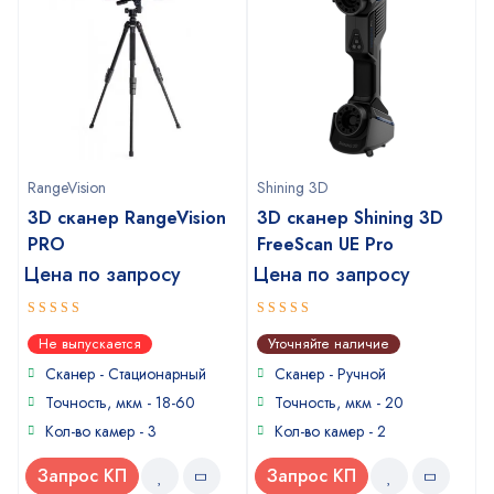
RangeVision
Shining 3D
3D сканер RangeVision
3D сканер Shining 3D
PRO
FreeScan UE Pro
Цена по запросу
Цена по запросу
5
5
out of 5
out of 5
Не выпускается
Уточняйте наличие
Сканер - Стационарный
Сканер - Ручной
Точность, мкм - 18-60
Точность, мкм - 20
Кол-во камер - 3
Кол-во камер - 2
Запрос КП
Запрос КП