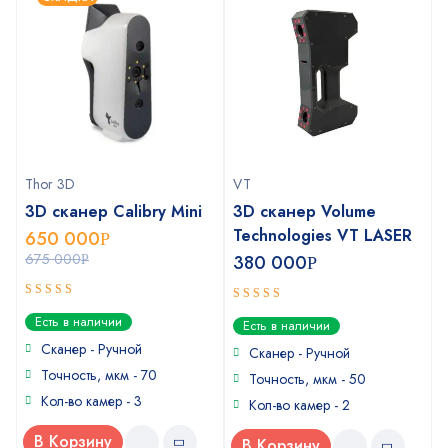
Thor 3D
VT
3D сканер Calibry Mini
3D сканер Volume
Technologies VT LASER
650 000
Р
675 000
380 000
Р
Р
5
out of 5
4
out of
Есть в наличии
Есть в наличии
5
Сканер - Ручной
Сканер - Ручной
Точность, мкм - 70
Точность, мкм - 50
Кол-во камер - 3
Кол-во камер - 2
В Корзину
В Корзину