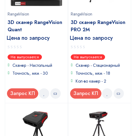
RangeVision
RangeVision
3D сканер RangeVision
3D сканер RangeVision
Quant
PRO 2M
Цена по запросу
Цена по запросу
0
0
Не выпускается
Не выпускается
out
out
of
of
Сканер - Настольный
Сканер - Стационарный
5
5
Точность, мкм - 30
Точность, мкм - 18
Кол-во камер - 2
Запрос КП
Запрос КП