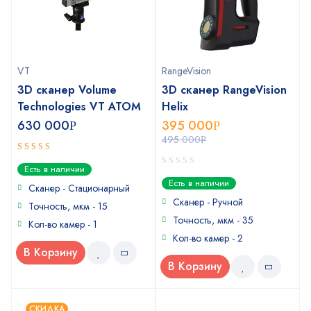
VT
RangeVision
3D сканер Volume
3D сканер RangeVision
Technologies VT ATOM
Helix
630 000
395 000
Р
Р
495 000
Р
4.33
out
Есть в наличии
of 5
0
Есть в наличии
Сканер - Стационарный
out
of
Сканер - Ручной
Точность, мкм - 15
5
Точность, мкм - 35
Кол-во камер - 1
Кол-во камер - 2
В Корзину
В Корзину
СКИДКА