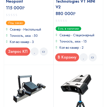
Neopoint
Technologies VT MINI
V2
115 000
Р
880 000
Р
0
Под заказ
out
0
Есть в наличии
of
Сканер - Настольный
out
5
of
Сканер - Стационарный
Точность, мкм - 50
5
Точность, мкм - 15
Кол-во камер - 3
Кол-во камер - 2
Запрос КП
В Корзину