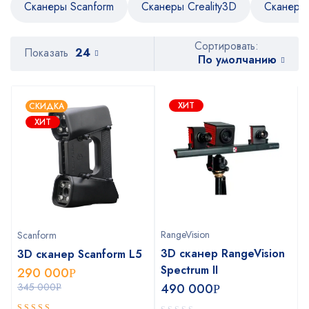
Сканеры Scanform
Сканеры Creality3D
Сканеры 
Сортировать:
Показать
24
По умолчанию
ХИТ
СКИДКА
ХИТ
RangeVision
Scanform
3D сканер RangeVision
3D сканер Scanform L5
Spectrum II
290 000
Р
345 000
490 000
Р
Р