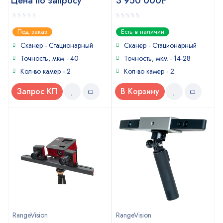
Цена по запросу
3 950 000
Р
0
0
Под заказ
Есть в наличии
out
out
of
of
Сканер - Стационарный
Сканер - Стационарный
5
5
Точность, мкм - 40
Точность, мкм - 14-28
Кол-во камер - 2
Кол-во камер - 2
Запрос КП
В Корзину
RangeVision
RangeVision