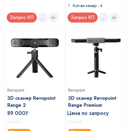
Кол-во камер - 4
Запрос КП
Запрос КП
Revopoint
Revopoint
3D сканер Revopoint
3D сканер Revopoint
Range 2
Range Premium
89 000
Цена по запросу
Р
0
0