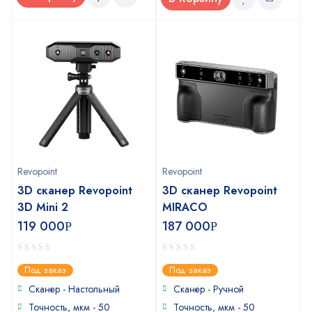
Revopoint
Revopoint
3D сканер Revopoint
3D сканер Revopoint
3D Mini 2
MIRACO
119 000
187 000
Р
Р
0
0
Под заказ
Под заказ
out
out
of
of
Сканер - Настольный
Сканер - Ручной
5
5
Точность, мкм - 50
Точность, мкм - 50