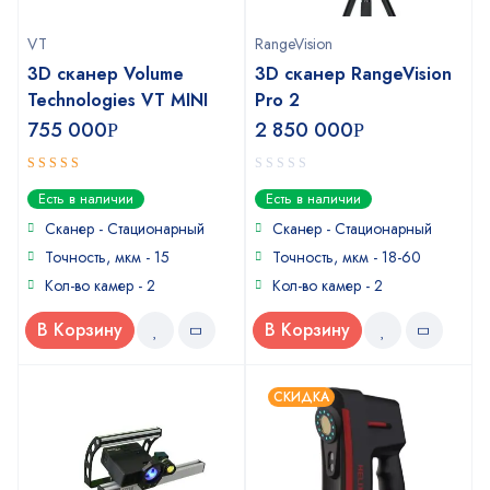
VT
RangeVision
3D сканер Volume
3D сканер RangeVision
Technologies VT MINI
Pro 2
755 000
2 850 000
Р
Р
5
0
out of 5
Есть в наличии
Есть в наличии
out
of
Сканер - Стационарный
Сканер - Стационарный
5
Точность, мкм - 15
Точность, мкм - 18-60
Кол-во камер - 2
Кол-во камер - 2
В Корзину
В Корзину
СКИДКА