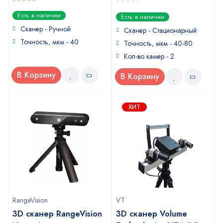
5
out of 5
0
Есть в наличии
Есть в наличии
out
Сканер - Ручной
of
Сканер - Стационарный
5
Точность, мкм - 40
Точность, мкм - 40-80
Кол-во камер - 2
В Корзину
В Корзину
ХИТ
RangeVision
VT
3D сканер RangeVision
3D сканер Volume