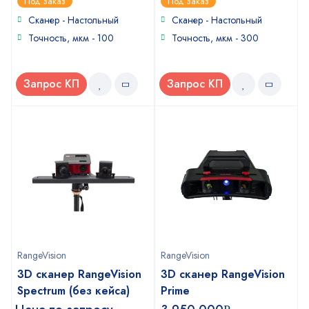
Под заказ
Под заказ
out
out
of
of
Сканер - Настольный
Сканер - Настольный
5
5
Точность, мкм - 100
Точность, мкм - 300
Запрос КП
Запрос КП
RangeVision
RangeVision
3D сканер RangeVision
3D сканер RangeVision
Spectrum (без кейса)
Prime