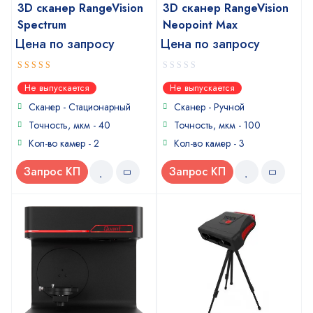
3D сканер RangeVision
3D сканер RangeVision
Spectrum
Neopoint Max
Цена по запросу
Цена по запросу
5
0
out of 5
Не выпускается
Не выпускается
out
of
Сканер - Стационарный
Сканер - Ручной
5
Точность, мкм - 40
Точность, мкм - 100
Кол-во камер - 2
Кол-во камер - 3
Запрос КП
Запрос КП