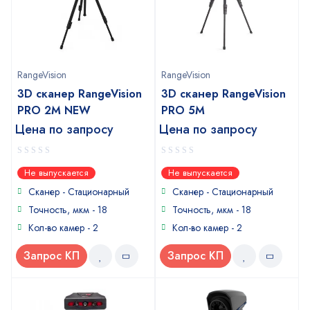
RangeVision
RangeVision
3D сканер RangeVision
3D сканер RangeVision
PRO 2M NEW
PRO 5M
Цена по запросу
Цена по запросу
0
0
Не выпускается
Не выпускается
out
out
of
of
Сканер - Стационарный
Сканер - Стационарный
5
5
Точность, мкм - 18
Точность, мкм - 18
Кол-во камер - 2
Кол-во камер - 2
Запрос КП
Запрос КП