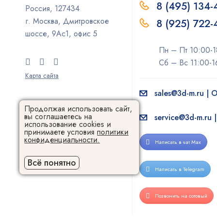
8 (495) 134-
Россия, 127434
г. Москва, Дмитровское
8 (925) 722
шоссе, 9Ас1, офис 5
Пн – Пт 10:00-1
Сб – Вс 11:00-1
Карта сайта
sales@3d-m.ru |
Продолжая использовать сайт,
вы соглашаетесь на
service@3d-m.ru 
использование cookies и
принимаете условия
политики
конфиденциальности.
Написать в чат Max
Всё понятно
Написать в Telegram
Позвонить на сотовый